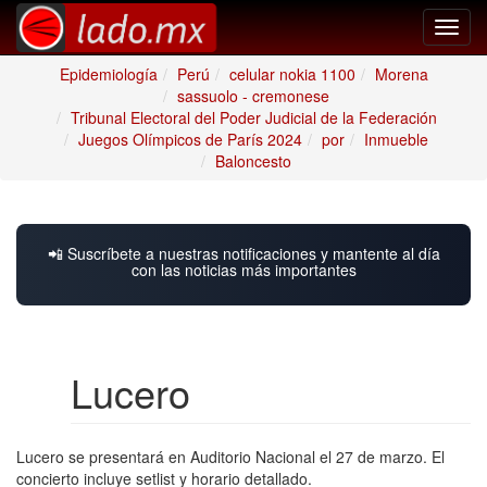
Toggl
navig
Epidemiología
Perú
celular nokia 1100
Morena
sassuolo - cremonese
Tribunal Electoral del Poder Judicial de la Federación
Juegos Olímpicos de París 2024
por
Inmueble
Baloncesto
📲 Suscríbete a nuestras notificaciones y mantente al día
con las noticias más importantes
Lucero
Lucero se presentará en Auditorio Nacional el 27 de marzo. El
concierto incluye setlist y horario detallado.