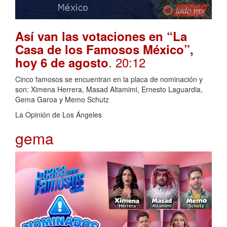
Así van las votaciones en “La
Casa de los Famosos México”,
. 20:12
hoy 6 de agosto
Cinco famosos se encuentran en la placa de nominación y
son: Ximena Herrera, Masad Altamimi, Ernesto Laguardia,
Gema Garoa y Memo Schutz
La Opinión de Los Ángeles
gema