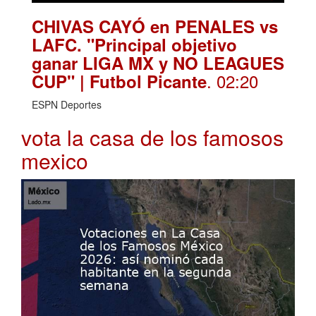
CHIVAS CAYÓ en PENALES vs
LAFC. "Principal objetivo
ganar LIGA MX y NO LEAGUES
. 02:20
CUP" | Futbol Picante
ESPN Deportes
vota la casa de los famosos
mexico