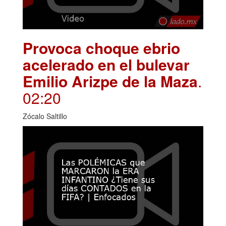
Provoca choque ebrio
acelerado en el bulevar
Emilio Arizpe de la Maza
.
02:20
Zócalo Saltillo