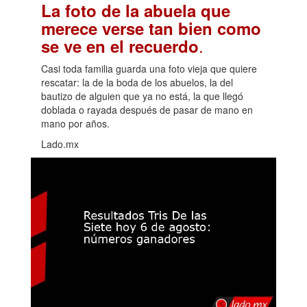
La foto de la abuela que
merece verse tan bien como
.
se ve en el recuerdo
Casi toda familia guarda una foto vieja que quiere
rescatar: la de la boda de los abuelos, la del
bautizo de alguien que ya no está, la que llegó
doblada o rayada después de pasar de mano en
mano por años.
Lado.mx