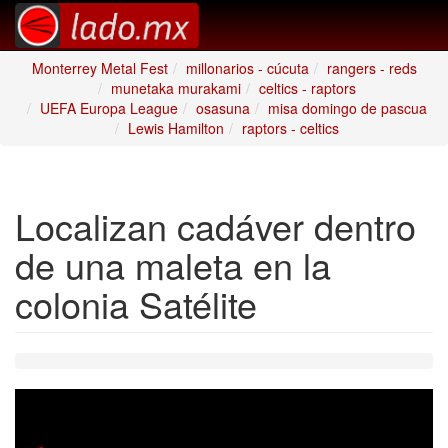
Monterrey Metal Fest
millonarios - cúcuta
rangers - reds
munetaka murakami
celtics - raptors
UEFA Europa League
osasuna
misa domingo de pascua
Lewis Hamilton
raptors - celtics
Localizan cadáver dentro
de una maleta en la
colonia Satélite