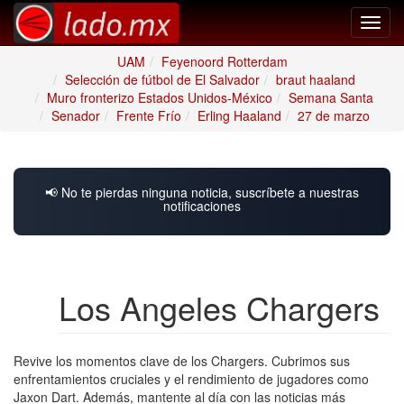
Toggl
navig
UAM
Feyenoord Rotterdam
Selección de fútbol de El Salvador
braut haaland
Muro fronterizo Estados Unidos-México
Semana Santa
Senador
Frente Frío
Erling Haaland
27 de marzo
📢 No te pierdas ninguna noticia, suscríbete a nuestras
notificaciones
Los Angeles Chargers
Revive los momentos clave de los Chargers. Cubrimos sus
enfrentamientos cruciales y el rendimiento de jugadores como
Jaxon Dart. Además, mantente al día con las noticias más