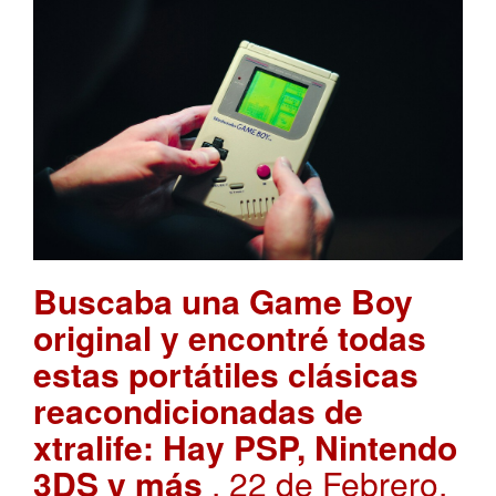
Buscaba una Game Boy
original y encontré todas
estas portátiles clásicas
reacondicionadas de
xtralife: Hay PSP, Nintendo
3DS y más
. 22 de Febrero,