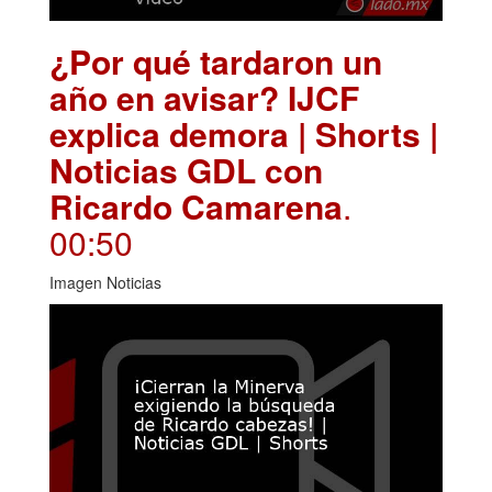
¿Por qué tardaron un
año en avisar? IJCF
explica demora | Shorts |
Noticias GDL con
Ricardo Camarena
.
00:50
Imagen Noticias