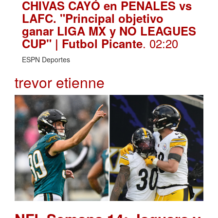
CHIVAS CAYÓ en PENALES vs
LAFC. "Principal objetivo
ganar LIGA MX y NO LEAGUES
. 02:20
CUP" | Futbol Picante
ESPN Deportes
trevor etienne