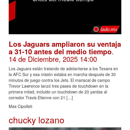
Los Jaguars ampliaron su ventaja
.
a 31-10 antes del medio tiempo
14 de Diciembre, 2025 14:00
Los Jaguars están tratando de adelantarse a los Texans en
la AFC Sur y esa misión estaba en marcha después de 30
minutos de juego contra los Jets. El mariscal de campo
Trevor Lawrence lanzó tres pases de touchdown en la
primera mitad, incluido un touchdown de 20 yardas al
corredor Travis Etienne con 21 […]
Mas Cipolleti
chucky lozano