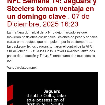
NFL Semana 14: Jaguars y
Steelers toman ventaja en
un domingo clave
. 07 de
Diciembre, 2025 16:23
La mañana dominical de la NFL dejó marcadores que
movieron posiciones divisionales, lesiones de peso y señales
claras para equipos que aún pelean por la postemporada.
En Jacksonville, los Jaguars tomaron el control de la AFC
Sur al vencer 36-19 a los Colts. Trevor Lawrence lanzó dos
pases de anotación y Travis Etienne sumó dos touchdowns
por
Vanguardia.com.mx