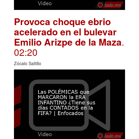
Provoca choque ebrio
acelerado en el bulevar
Emilio Arizpe de la Maza
.
02:20
Zócalo Saltillo