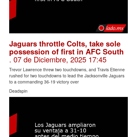
Jaguars throttle Colts, take sole
possession of first in AFC South
. 07 de Diciembre, 2025 17:45
Trevor Lawrence threw two touchdowns, and Travis Etienne
rushed for two touchdowns to lead the Jacksonville Jaguars
to a commanding 36-19 victory over
Deadspin