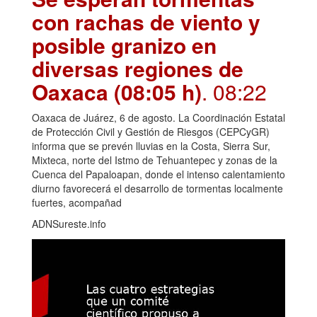
con rachas de viento y
posible granizo en
diversas regiones de
Oaxaca (08:05 h)
. 08:22
Oaxaca de Juárez, 6 de agosto. La Coordinación Estatal
de Protección Civil y Gestión de Riesgos (CEPCyGR)
informa que se prevén lluvias en la Costa, Sierra Sur,
Mixteca, norte del Istmo de Tehuantepec y zonas de la
Cuenca del Papaloapan, donde el intenso calentamiento
diurno favorecerá el desarrollo de tormentas localmente
fuertes, acompañad
ADNSureste.info