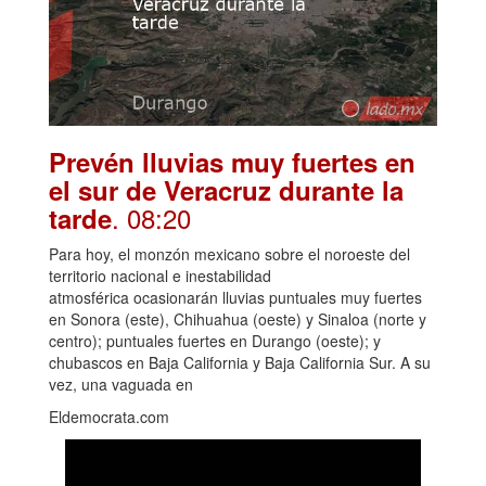
Prevén lluvias muy fuertes en
el sur de Veracruz durante la
. 08:20
tarde
Para hoy, el monzón mexicano sobre el noroeste del
territorio nacional e inestabilidad
atmosférica ocasionarán lluvias puntuales muy fuertes
en Sonora (este), Chihuahua (oeste) y Sinaloa (norte y
centro); puntuales fuertes en Durango (oeste); y
chubascos en Baja California y Baja California Sur. A su
vez, una vaguada en
Eldemocrata.com