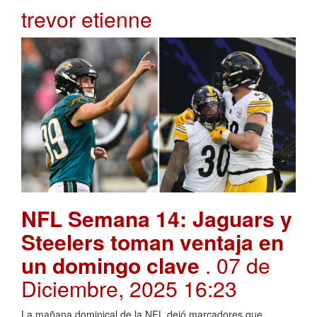
trevor etienne
NFL Semana 14: Jaguars y
Steelers toman ventaja en
un domingo clave
. 07 de
Diciembre, 2025 16:23
La mañana dominical de la NFL dejó marcadores que