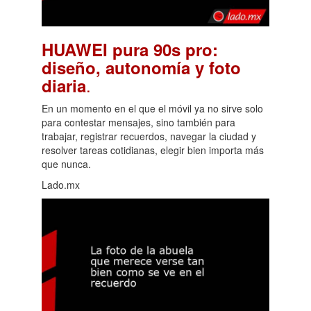
HUAWEI pura 90s pro:
diseño, autonomía y foto
.
diaria
En un momento en el que el móvil ya no sirve solo
para contestar mensajes, sino también para
trabajar, registrar recuerdos, navegar la ciudad y
resolver tareas cotidianas, elegir bien importa más
que nunca.
Lado.mx