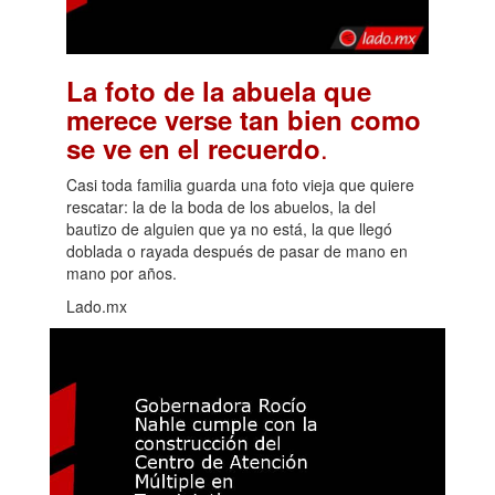
La foto de la abuela que
merece verse tan bien como
.
se ve en el recuerdo
Casi toda familia guarda una foto vieja que quiere
rescatar: la de la boda de los abuelos, la del
bautizo de alguien que ya no está, la que llegó
doblada o rayada después de pasar de mano en
mano por años.
Lado.mx