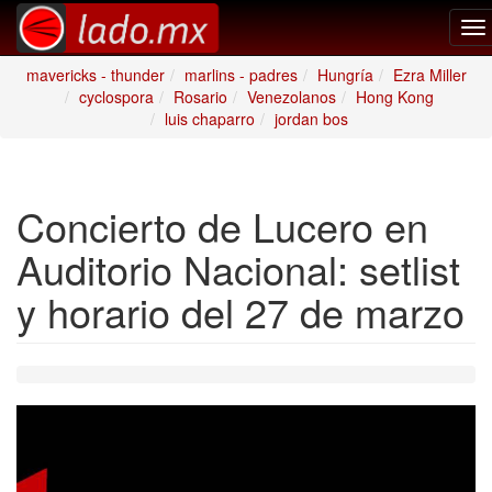
To
na
mavericks - thunder
marlins - padres
Hungría
Ezra Miller
cyclospora
Rosario
Venezolanos
Hong Kong
luis chaparro
jordan bos
Concierto de Lucero en
Auditorio Nacional: setlist
y horario del 27 de marzo