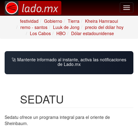
Toggl
navig
festividad
Gobierno
Tierra
Kheira Hamraoui
remo - santos
Luuk de Jong
precio del dólar hoy
Los Cabos
HBO
Dólar estadounidense
🚀 Mantente informado al instante, activa las notificaciones
de Lado.mx
SEDATU
Sedatu ofrece un programa integral para el oriente de
Sheinbaum.