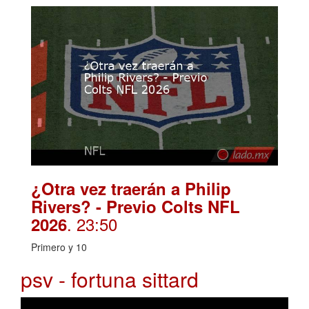
¿Otra vez traerán a Philip
Rivers? - Previo Colts NFL
. 23:50
2026
Primero y 10
psv - fortuna sittard