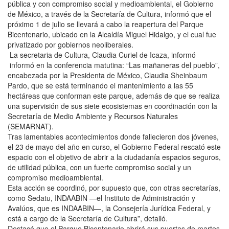
pública y con compromiso social y medioambiental, el Gobierno
de México, a través de la Secretaría de Cultura, informó que el
próximo 1 de julio se llevará a cabo la reapertura del Parque
Bicentenario, ubicado en la Alcaldía Miguel Hidalgo, y el cual fue
privatizado por gobiernos neoliberales.
La secretaria de Cultura, Claudia Curiel de Icaza, informó
informó en la conferencia matutina: “Las mañaneras del pueblo”,
encabezada por la Presidenta de México, Claudia Sheinbaum
Pardo, que se está terminando el mantenimiento a las 55
hectáreas que conforman este parque, además de que se realiza
una supervisión de sus siete ecosistemas en coordinación con la
Secretaría de Medio Ambiente y Recursos Naturales
(SEMARNAT).
Tras lamentables acontecimientos donde fallecieron dos jóvenes,
el 23 de mayo del año en curso, el Gobierno Federal rescató este
espacio con el objetivo de abrir a la ciudadanía espacios seguros,
de utilidad pública, con un fuerte compromiso social y un
compromiso medioambiental.
Esta acción se coordinó, por supuesto que, con otras secretarías,
como Sedatu, INDAABIN —el Instituto de Administración y
Avalúos, que es INDAABIN—, la Consejería Jurídica Federal, y
está a cargo de la Secretaría de Cultura”, detalló.
Destacó que el Parque Bicentenario abrirá sus puertas de martes