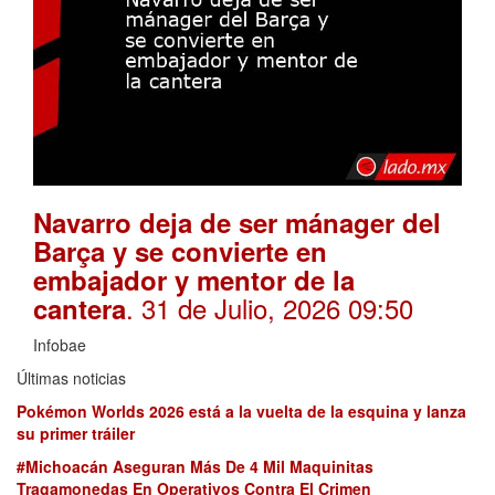
Navarro deja de ser mánager del
Barça y se convierte en
embajador y mentor de la
. 31 de Julio, 2026 09:50
cantera
Infobae
Últimas noticias
Pokémon Worlds 2026 está a la vuelta de la esquina y lanza
su primer tráiler
#Michoacán Aseguran Más De 4 Mil Maquinitas
Tragamonedas En Operativos Contra El Crimen