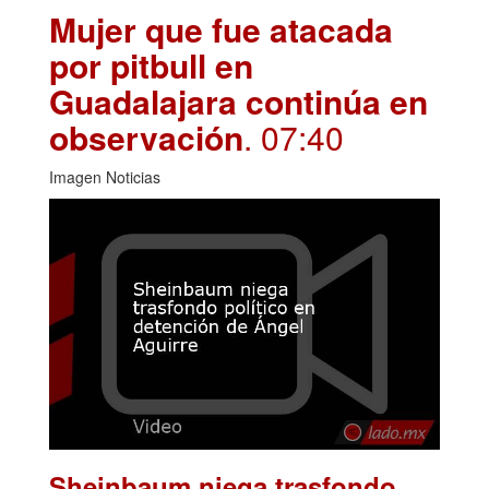
Mujer que fue atacada
por pitbull en
Guadalajara continúa en
observación
. 07:40
Imagen Noticias
Sheinbaum niega trasfondo