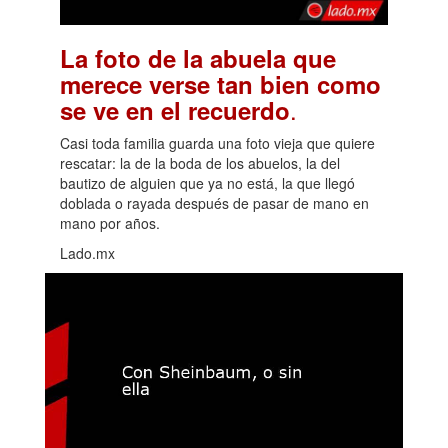
La foto de la abuela que
merece verse tan bien como
.
se ve en el recuerdo
Casi toda familia guarda una foto vieja que quiere
rescatar: la de la boda de los abuelos, la del
bautizo de alguien que ya no está, la que llegó
doblada o rayada después de pasar de mano en
mano por años.
Lado.mx