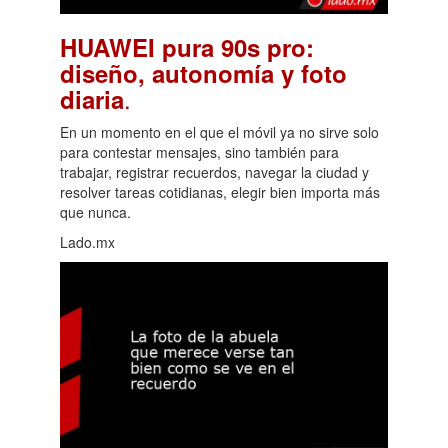
HUAWEI pura 90s pro:
diseño, autonomía y foto
.
diaria
En un momento en el que el móvil ya no sirve solo
para contestar mensajes, sino también para
trabajar, registrar recuerdos, navegar la ciudad y
resolver tareas cotidianas, elegir bien importa más
que nunca.
Lado.mx