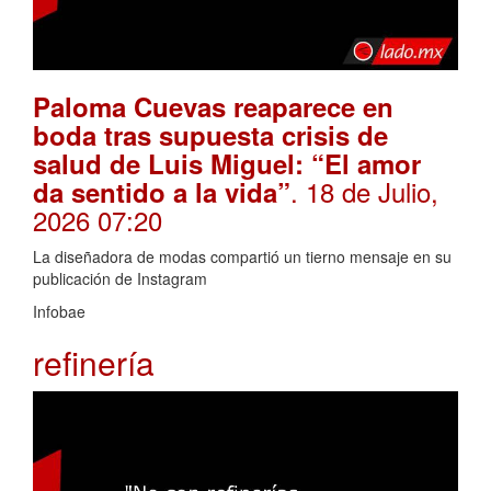
Paloma Cuevas reaparece en
boda tras supuesta crisis de
salud de Luis Miguel: “El amor
. 18 de Julio,
da sentido a la vida”
2026 07:20
La diseñadora de modas compartió un tierno mensaje en su
publicación de Instagram
Infobae
refinería