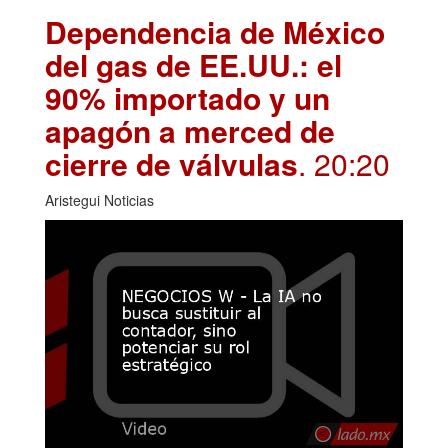
Dependencia de México
del gas de EE.UU.: el
90% importado y un
apagón a merced de
cierre de válvulas
. 20:20
Aristegui Noticias