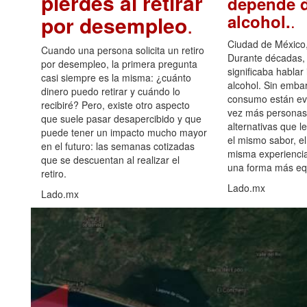
pierdes al retirar
depende d
.
alcohol.
por desempleo
.
Ciudad de México,
Cuando una persona solicita un retiro
Durante décadas, 
por desempleo, la primera pregunta
significaba hablar
casi siempre es la misma: ¿cuánto
alcohol. Sin embar
dinero puedo retirar y cuándo lo
consumo están ev
recibiré? Pero, existe otro aspecto
vez más personas
que suele pasar desapercibido y que
alternativas que l
puede tener un impacto mucho mayor
el mismo sabor, el
en el futuro: las semanas cotizadas
misma experiencia
que se descuentan al realizar el
una forma más equ
retiro.
Lado.mx
Lado.mx