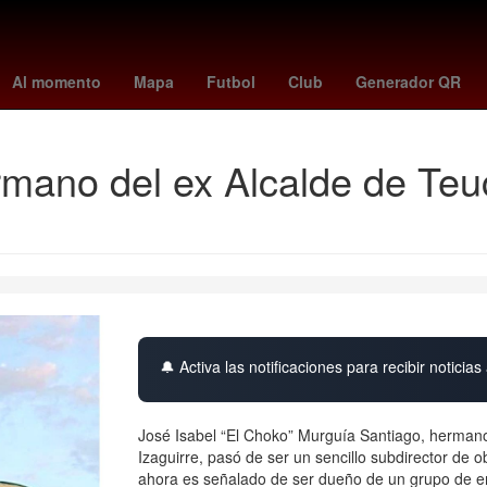
lar hoy
cyclospora
Venezolanos
Himno Nacional Mexicano
Inc
Al momento
Mapa
Futbol
Club
Generador QR
rmano del ex Alcalde de Teu
🔔 Activa las notificaciones para recibir noticias 
José Isabel “El Choko” Murguía Santiago, hermano
Izaguirre, pasó de ser un sencillo subdirector de 
ahora es señalado de ser dueño de un grupo de em