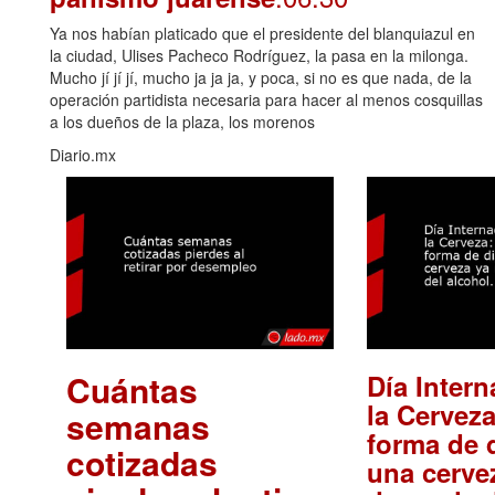
Ya nos habían platicado que el presidente del blanquiazul en
la ciudad, Ulises Pacheco Rodríguez, la pasa en la milonga.
Mucho jí jí jí, mucho ja ja ja, y poca, si no es que nada, de la
operación partidista necesaria para hacer al menos cosquillas
a los dueños de la plaza, los morenos
Diario.mx
Cuántas
Día Intern
la Cerveza
semanas
forma de d
cotizadas
una cerve