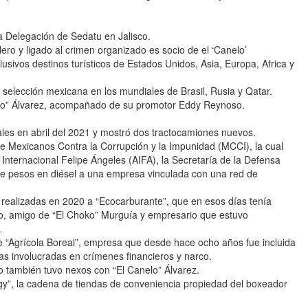
a Delegación de Sedatu en Jalisco.
 y ligado al crimen organizado es socio de el ‘Canelo’
usivos destinos turísticos de Estados Unidos, Asia, Europa, Africa y
selección mexicana en los mundiales de Brasil, Rusia y Qatar.
nelo” Álvarez, acompañado de su promotor Eddy Reynoso.
ales en abril del 2021 y mostró dos tractocamiones nuevos.
 Mexicanos Contra la Corrupción y la Impunidad (MCCI), la cual
Internacional Felipe Ángeles (AIFA), la Secretaría de la Defensa
e pesos en diésel a una empresa vinculada con una red de
realizadas en 2020 a “Ecocarburante”, que en esos días tenía
lo, amigo de “El Choko” Murguía y empresario que estuvo
.
e “Agrícola Boreal”, empresa que desde hace ocho años fue incluida
as involucradas en crímenes financieros y narco.
o también tuvo nexos con “El Canelo” Álvarez.
gy”, la cadena de tiendas de conveniencia propiedad del boxeador