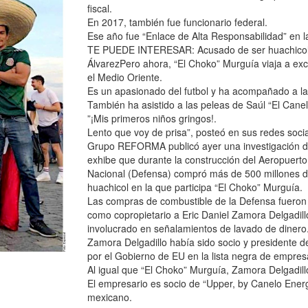
fiscal.
En 2017, también fue funcionario federal.
Ese año fue “Enlace de Alta Responsabilidad” en l
TE PUEDE INTERESAR: Acusado de ser huachicolero
ÁlvarezPero ahora, “El Choko” Murguía viaja a excl
el Medio Oriente.
Es un apasionado del futbol y ha acompañado a la 
También ha asistido a las peleas de Saúl “El Ca
”¡Mis primeros niños gringos!.
Lento que voy de prisa”, posteó en sus redes soci
Grupo REFORMA publicó ayer una investigación de
exhibe que durante la construcción del Aeropuerto 
Nacional (Defensa) compró más de 500 millones d
huachicol en la que participa “El Choko” Murguía.
Las compras de combustible de la Defensa fueron 
como copropietario a Eric Daniel Zamora Delgadil
involucrado en señalamientos de lavado de dinero
Zamora Delgadillo había sido socio y presidente d
por el Gobierno de EU en la lista negra de empres
Al igual que “El Choko” Murguía, Zamora Delgadill
El empresario es socio de “Upper, by Canelo Ener
mexicano.