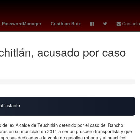
endio
Senador
deportivo - sporting gijón
haaland
PasswordManager
Cristhian Ruiz
Contacto
chitlán, acusado por caso
al instante
 del ex Alcalde de Teuchitlán detenido por el caso del Rancho
obras en su municipio en 2011 a ser un próspero transportista y que
presas dedicadas a la venta de gasolina robada y al huachicol