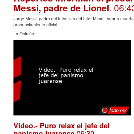
Messi, padre de Lionel
. 06:4
Jorge Messi, padre del futbolista del Inter Miami, habría muert
pronunciamiento oficial
La Opinión
Video.- Puro relax el jefe del
.06:30
panismo juarense