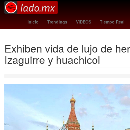
Aldo de Nigris
Dólar estadounidense
precio del dó
Inicio
Trendings
VIDEOS
Tiempo Real
Exhiben vida de lujo de he
Izaguirre y huachicol