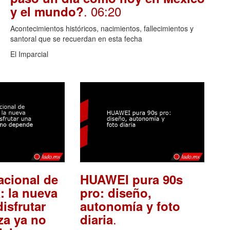
. 06:20
y el mundo?
Acontecimientos históricos, nacimientos, fallecimientos y
santoral que se recuerdan en esta fecha
El Imparcial
acional de
HUAWEI pura 90s
: la nueva
pro: diseño,
isfrutar
autonomía y foto
.
za ya no
diaria