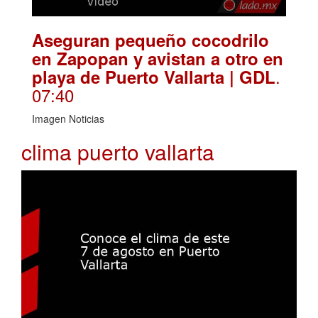
Aseguran pequeño cocodrilo
en Zapopan y avistan a otro en
.
playa de Puerto Vallarta | GDL
07:40
Imagen Noticias
clima puerto vallarta