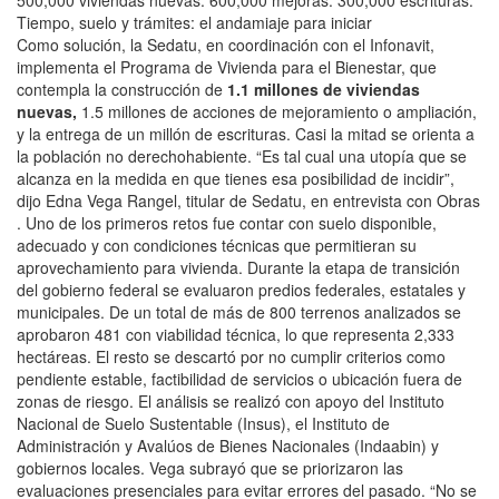
Tiempo, suelo y trámites: el andamiaje para iniciar
Como solución, la Sedatu, en coordinación con el Infonavit,
implementa el Programa de Vivienda para el Bienestar, que
contempla la construcción de
1.1 millones de viviendas
nuevas,
1.5 millones de acciones de mejoramiento o ampliación,
y la entrega de un millón de escrituras. Casi la mitad se orienta a
la población no derechohabiente. “Es tal cual una utopía que se
alcanza en la medida en que tienes esa posibilidad de incidir”,
dijo Edna Vega Rangel, titular de Sedatu, en entrevista con Obras
. Uno de los primeros retos fue contar con suelo disponible,
adecuado y con condiciones técnicas que permitieran su
aprovechamiento para vivienda. Durante la etapa de transición
del gobierno federal se evaluaron predios federales, estatales y
municipales. De un total de más de 800 terrenos analizados se
aprobaron 481 con viabilidad técnica, lo que representa 2,333
hectáreas. El resto se descartó por no cumplir criterios como
pendiente estable, factibilidad de servicios o ubicación fuera de
zonas de riesgo. El análisis se realizó con apoyo del Instituto
Nacional de Suelo Sustentable (Insus), el Instituto de
Administración y Avalúos de Bienes Nacionales (Indaabin) y
gobiernos locales. Vega subrayó que se priorizaron las
evaluaciones presenciales para evitar errores del pasado. “No se