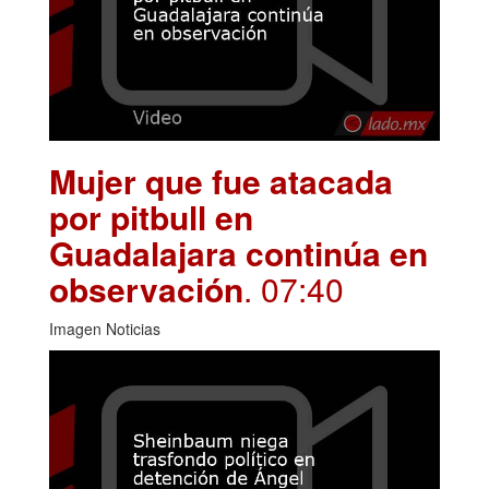
Mujer que fue atacada
por pitbull en
Guadalajara continúa en
observación
. 07:40
Imagen Noticias