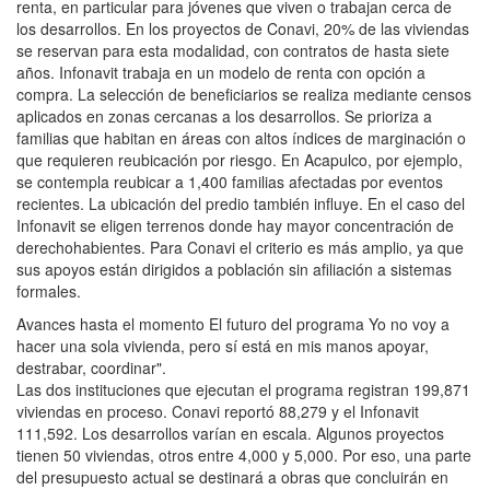
renta, en particular para jóvenes que viven o trabajan cerca de
los desarrollos. En los proyectos de Conavi, 20% de las viviendas
se reservan para esta modalidad, con contratos de hasta siete
años. Infonavit trabaja en un modelo de renta con opción a
compra. La selección de beneficiarios se realiza mediante censos
aplicados en zonas cercanas a los desarrollos. Se prioriza a
familias que habitan en áreas con altos índices de marginación o
que requieren reubicación por riesgo. En Acapulco, por ejemplo,
se contempla reubicar a 1,400 familias afectadas por eventos
recientes. La ubicación del predio también influye. En el caso del
Infonavit se eligen terrenos donde hay mayor concentración de
derechohabientes. Para Conavi el criterio es más amplio, ya que
sus apoyos están dirigidos a población sin afiliación a sistemas
formales.
Avances hasta el momento El futuro del programa Yo no voy a
hacer una sola vivienda, pero sí está en mis manos apoyar,
destrabar, coordinar".
Las dos instituciones que ejecutan el programa registran 199,871
viviendas en proceso. Conavi reportó 88,279 y el Infonavit
111,592. Los desarrollos varían en escala. Algunos proyectos
tienen 50 viviendas, otros entre 4,000 y 5,000. Por eso, una parte
del presupuesto actual se destinará a obras que concluirán en