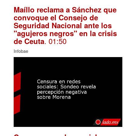
Maíllo reclama a Sánchez que
convoque el Consejo de
Seguridad Nacional ante los
"agujeros negros" en la crisis
. 01:50
de Ceuta
Infobae