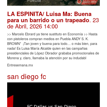
LA ESPINITA/ Luisa Ma: Buena
. 23
para un barrido o un trapeado
de Abril, 2026 14:00
>> Marcelo Ebrard ya tiene sustituto en Economía >> Hasta
con pistoleros compran medios en Puebla ANDY S. K.
BROWN* ¡Tan joven y buena para todo… o más bien, para
nada! Es Luisa María Alcalde quien en las campañas
presidenciales de López Obrador grababa promocionales de
Morena y, claro, llamaba la atención por su indudabl
Entresemana.mx
san diego fc