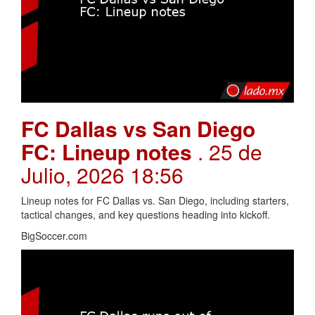
FC Dallas vs San Diego
FC: Lineup notes
. 25 de
Julio, 2026 18:56
Lineup notes for FC Dallas vs. San Diego, including starters,
tactical changes, and key questions heading into kickoff.
BigSoccer.com