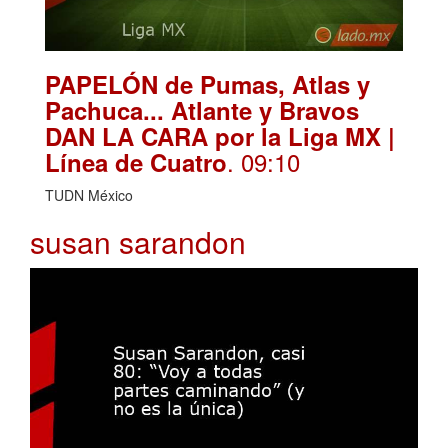
PAPELÓN de Pumas, Atlas y
Pachuca... Atlante y Bravos
DAN LA CARA por la Liga MX |
. 09:10
Línea de Cuatro
TUDN México
susan sarandon