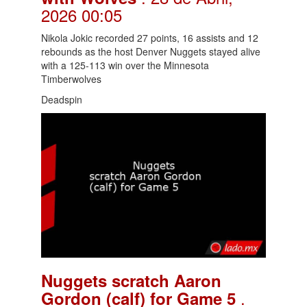
2026 00:05
Nikola Jokic recorded 27 points, 16 assists and 12
rebounds as the host Denver Nuggets stayed alive
with a 125-113 win over the Minnesota
Timberwolves
Deadspin
Nuggets scratch Aaron
.
Gordon (calf) for Game 5