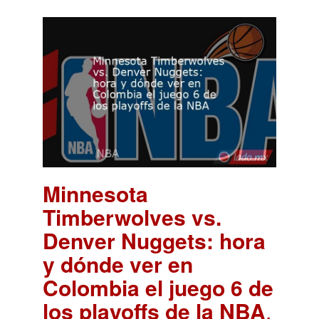
Minnesota
Timberwolves vs.
Denver Nuggets: hora
y dónde ver en
Colombia el juego 6 de
los playoffs de la NBA
.