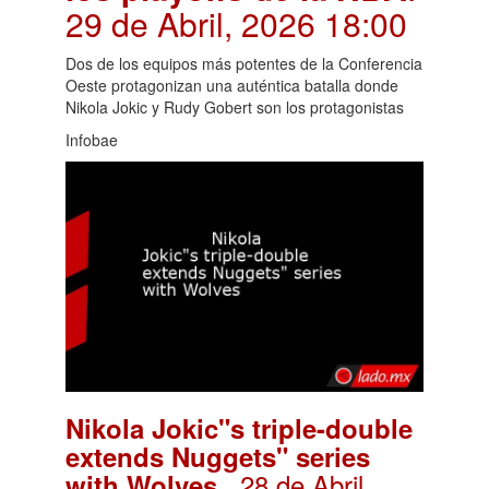
29 de Abril, 2026 18:00
Dos de los equipos más potentes de la Conferencia
Oeste protagonizan una auténtica batalla donde
Nikola Jokic y Rudy Gobert son los protagonistas
Infobae
Nikola Jokic"s triple-double
extends Nuggets" series
. 28 de Abril,
with Wolves