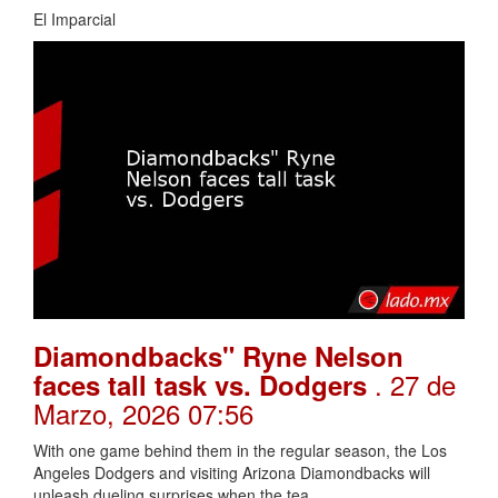
El Imparcial
Diamondbacks" Ryne Nelson
. 27 de
faces tall task vs. Dodgers
Marzo, 2026 07:56
With one game behind them in the regular season, the Los
Angeles Dodgers and visiting Arizona Diamondbacks will
unleash dueling surprises when the tea