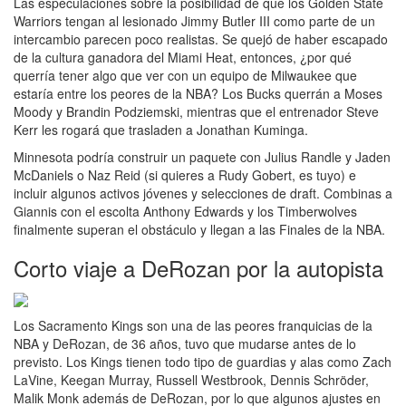
Las especulaciones sobre la posibilidad de que los Golden State
Warriors tengan al lesionado Jimmy Butler III como parte de un
intercambio parecen poco realistas. Se quejó de haber escapado
de la cultura ganadora del Miami Heat, entonces, ¿por qué
querría tener algo que ver con un equipo de Milwaukee que
estaría entre los peores de la NBA? Los Bucks querrán a Moses
Moody y Brandin Podziemski, mientras que el entrenador Steve
Kerr les rogará que trasladen a Jonathan Kuminga.
Minnesota podría construir un paquete con Julius Randle y Jaden
McDaniels o Naz Reid (si quieres a Rudy Gobert, es tuyo) e
incluir algunos activos jóvenes y selecciones de draft. Combinas a
Giannis con el escolta Anthony Edwards y los Timberwolves
finalmente superan el obstáculo y llegan a las Finales de la NBA.
Corto viaje a DeRozan por la autopista
Los Sacramento Kings son una de las peores franquicias de la
NBA y DeRozan, de 36 años, tuvo que mudarse antes de lo
previsto. Los Kings tienen todo tipo de guardias y alas como Zach
LaVine, Keegan Murray, Russell Westbrook, Dennis Schröder,
Malik Monk además de DeRozan, por lo que algunos ajustes en