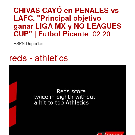
CHIVAS CAYÓ en PENALES vs
LAFC. "Principal objetivo
ganar LIGA MX y NO LEAGUES
. 02:20
CUP" | Futbol Picante
ESPN Deportes
reds - athletics