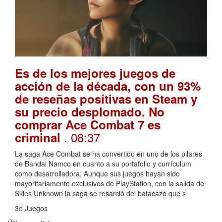
Es de los mejores juegos de
acción de la década, con un 93%
de reseñas positivas en Steam y
su precio desplomado. No
comprar Ace Combat 7 es
. 08:37
criminal
La saga Ace Combat se ha convertido en uno de los pilares
de Bandai Namco en cuanto a su portafolio y currículum
como desarrolladora. Aunque sus juegos hayan sido
mayoritariamente exclusivos de PlayStation, con la salida de
Skies Unknown la saga se resarció del batacazo que s
3d Juegos