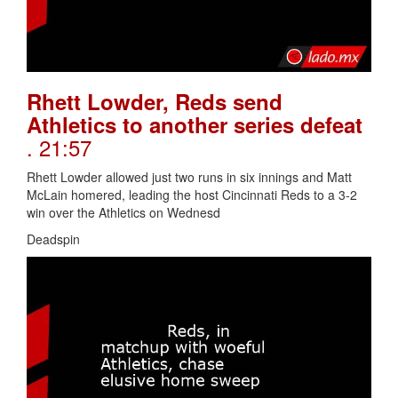
Rhett Lowder, Reds send
Athletics to another series defeat
. 21:57
Rhett Lowder allowed just two runs in six innings and Matt
McLain homered, leading the host Cincinnati Reds to a 3-2
win over the Athletics on Wednesd
Deadspin