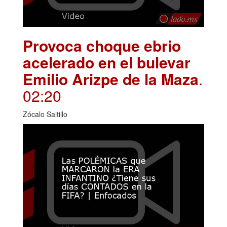
Provoca choque ebrio
acelerado en el bulevar
Emilio Arizpe de la Maza
.
02:20
Zócalo Saltillo