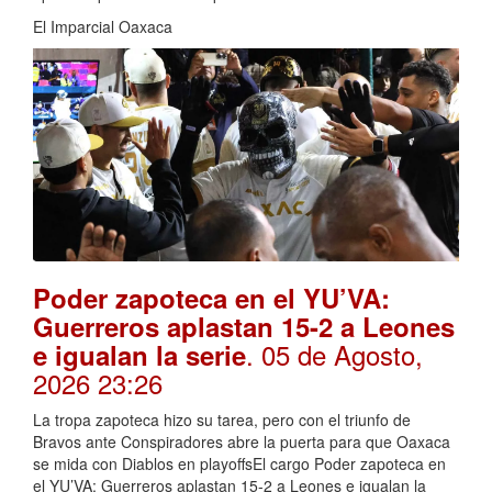
El Imparcial Oaxaca
Poder zapoteca en el YU’VA:
Guerreros aplastan 15-2 a Leones
. 05 de Agosto,
e igualan la serie
2026 23:26
La tropa zapoteca hizo su tarea, pero con el triunfo de
Bravos ante Conspiradores abre la puerta para que Oaxaca
se mida con Diablos en playoffsEl cargo Poder zapoteca en
el YU’VA: Guerreros aplastan 15-2 a Leones e igualan la