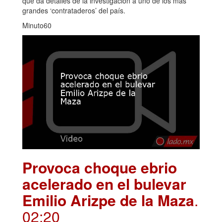
que da detalles de la investigación a uno de los más
grandes ‘contrataderos’ del país.
Minuto60
Provoca choque ebrio
acelerado en el bulevar
Emilio Arizpe de la Maza
.
02:20