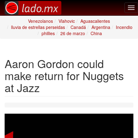
Tog
nav
Venezolanos
Vlahovic
Aguascalientes
lluvia de estrellas perseidas
Canadá
Argentina
Incendio
phillies
26 de marzo
China
Aaron Gordon could
make return for Nuggets
at Jazz