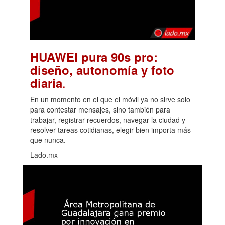
HUAWEI pura 90s pro:
diseño, autonomía y foto
.
diaria
En un momento en el que el móvil ya no sirve solo
para contestar mensajes, sino también para
trabajar, registrar recuerdos, navegar la ciudad y
resolver tareas cotidianas, elegir bien importa más
que nunca.
Lado.mx