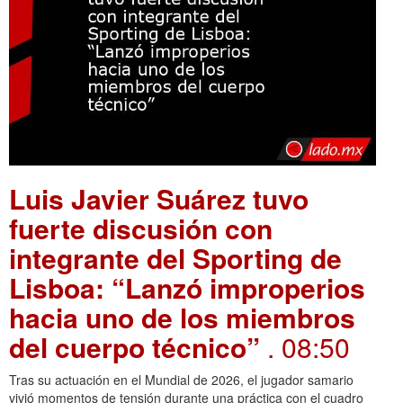
Luis Javier Suárez tuvo
fuerte discusión con
integrante del Sporting de
Lisboa: “Lanzó improperios
hacia uno de los miembros
del cuerpo técnico”
. 08:50
Tras su actuación en el Mundial de 2026, el jugador samario
vivió momentos de tensión durante una práctica con el cuadro