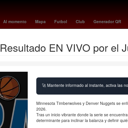
ón civil
vinicius jr
chicago fire fc
corinthians - internacional
tri
Al momento
Mapa
Futbol
Club
Generador QR
Resultado EN VIVO por el 
🚀 Mantente informado al instante, activa las n
Minnesota Timberwolves y Denver Nuggets se enfren
2026.
Tras un inicio vibrante donde la serie se encuentra
determinante para inclinar la balanza y definir qu