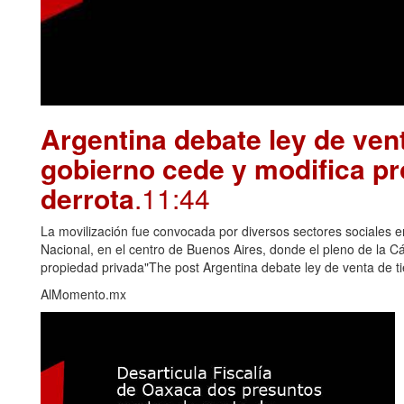
Argentina debate ley de vent
gobierno cede y modifica pr
derrota
.11:44
La movilización fue convocada por diversos sectores sociales e
Nacional, en el centro de Buenos Aires, donde el pleno de la Cám
propiedad privada"The post Argentina debate ley de venta de ti
AlMomento.mx