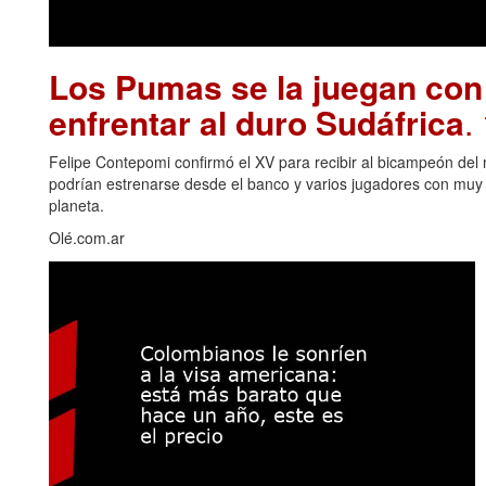
Los Pumas se la juegan con
enfrentar al duro Sudáfrica
.
Felipe Contepomi confirmó el XV para recibir al bicampeón del 
podrían estrenarse desde el banco y varios jugadores con muy p
planeta.
Olé.com.ar