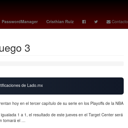
bunal de justicia
Rosario
14 de septiembre
Pago
PasswordManager
Cristhian Ruiz
Contacto
Juego 3
otificaciones de Lado.mx
tan hoy en el tercer capítulo de su serie en los Playoffs de la NBA
 igualada 1 a 1, el resultado de este jueves en el Target Center será
ién tomará el …