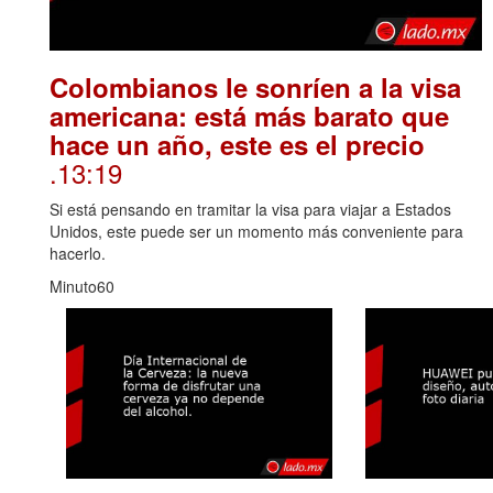
Colombianos le sonríen a la visa
americana: está más barato que
hace un año, este es el precio
.13:19
Si está pensando en tramitar la visa para viajar a Estados
Unidos, este puede ser un momento más conveniente para
hacerlo.
Minuto60