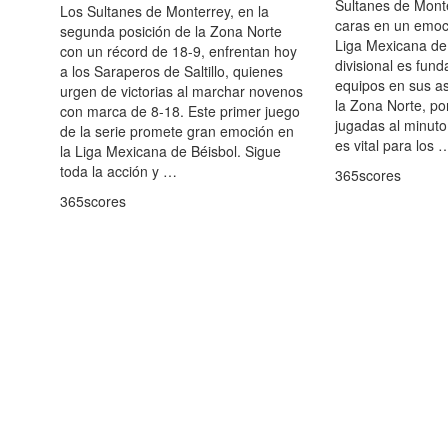
Sultanes de Monte
Los Sultanes de Monterrey, en la
caras en un emoc
segunda posición de la Zona Norte
Liga Mexicana de 
con un récord de 18-9, enfrentan hoy
divisional es fu
a los Saraperos de Saltillo, quienes
equipos en sus as
urgen de victorias al marchar novenos
la Zona Norte, por
con marca de 8-18. Este primer juego
jugadas al minuto
de la serie promete gran emoción en
es vital para los 
la Liga Mexicana de Béisbol. Sigue
toda la acción y …
365scores
365scores