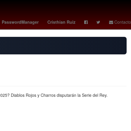
raf Hakimi
España
PasswordManager
Cristhian Ruiz
Contacto
2025? Diablos Rojos y Charros disputarán la Serie del Rey.