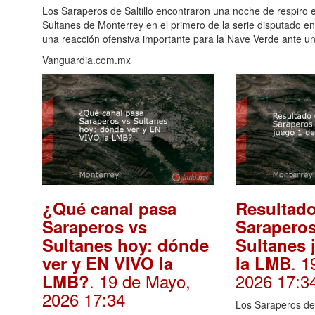
Los Saraperos de Saltillo encontraron una noche de respiro e
Sultanes de Monterrey en el primero de la serie disputado e
una reacción ofensiva importante para la Nave Verde ante u
Vanguardia.com.mx
¿Qué canal pasa
Resultado
Saraperos vs
Saraperos
Sultanes hoy: dónde
Sultanes 
. 1
ver y EN VIVO la
la LMB
. 19 de Mayo,
2026 17:3
LMB?
2026 17:34
Los Saraperos de S