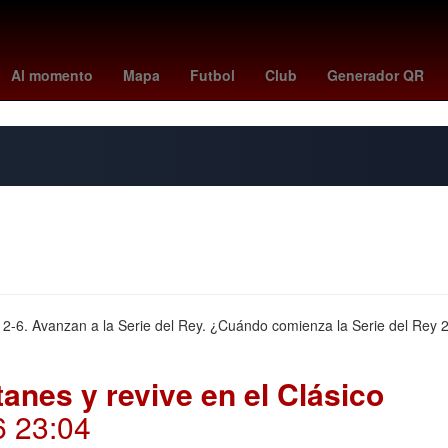
tubi
Rosario
Anthony Davis
Oblivion
tottenham
Pago
Ach
Al momento
Mapa
Futbol
Club
Generador QR
s 12-6. Avanzan a la Serie del Rey. ¿Cuándo comienza la Serie del Rey 
anes y revive en el Clásico
6 23:04