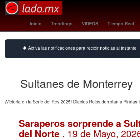
Maradona
milan
Inicio
Trendings
VIDEOS
Tiempo Real
🔔 Activa las notificaciones para recibir noticias al instante
Sultanes de Monterrey
¡Victoria en la Serie del Rey 2025! Diablos Rojos derrotan a Pirata
Saraperos sorprende a Sult
del Norte
. 19 de Mayo, 202