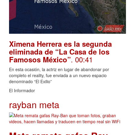
Ximena Herrera es la segunda
eliminada de “La Casa de los
. 00:41
Famosos México”
En esta ocasión, la actriz en lugar de abandonar por
completo el reality, fue enviada a un nuevo espacio
denominado “El Exilio”
El Informador
rayban meta