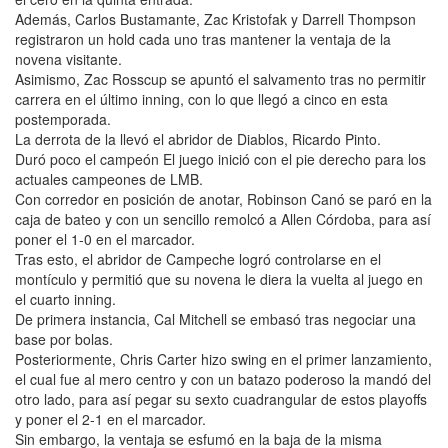
Además, Carlos Bustamante, Zac Kristofak y Darrell Thompson
registraron un hold cada uno tras mantener la ventaja de la
novena visitante.
Asimismo, Zac Rosscup se apuntó el salvamento tras no permitir
carrera en el último inning, con lo que llegó a cinco en esta
postemporada.
La derrota de la llevó el abridor de Diablos, Ricardo Pinto.
Duró poco el campeón El juego inició con el pie derecho para los
actuales campeones de LMB.
Con corredor en posición de anotar, Robinson Canó se paró en la
caja de bateo y con un sencillo remolcó a Allen Córdoba, para así
poner el 1-0 en el marcador.
Tras esto, el abridor de Campeche logró controlarse en el
montículo y permitió que su novena le diera la vuelta al juego en
el cuarto inning.
De primera instancia, Cal Mitchell se embasó tras negociar una
base por bolas.
Posteriormente, Chris Carter hizo swing en el primer lanzamiento,
el cual fue al mero centro y con un batazo poderoso la mandó del
otro lado, para así pegar su sexto cuadrangular de estos playoffs
y poner el 2-1 en el marcador.
Sin embargo, la ventaja se esfumó en la baja de la misma