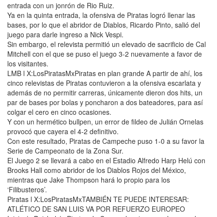
entrada con un jonrón de Rio Ruiz.
Ya en la quinta entrada, la ofensiva de Piratas logró llenar las
bases, por lo que el abridor de Diablos, Ricardo Pinto, salió del
juego para darle ingreso a Nick Vespi.
Sin embargo, el relevista permitió un elevado de sacrificio de Cal
Mitchell con el que se puso el juego 3-2 nuevamente a favor de
los visitantes.
LMB l X:LosPiratasMxPiratas en plan grande A partir de ahí, los
cinco relevistas de Piratas contuvieron a la ofensiva escarlata y
además de no permitir carreras, únicamente dieron dos hits, un
par de bases por bolas y poncharon a dos bateadores, para así
colgar el cero en cinco ocasiones.
Y con un hermético bullpen, un error de fildeo de Julián Ornelas
provocó que cayera el 4-2 definitivo.
Con este resultado, Piratas de Campeche puso 1-0 a su favor la
Serie de Campeonato de la Zona Sur.
El Juego 2 se llevará a cabo en el Estadio Alfredo Harp Helú con
Brooks Hall como abridor de los Diablos Rojos del México,
mientras que Jake Thompson hará lo propio para los
‘Filibusteros’.
Piratas l X:LosPiratasMxTAMBIÉN TE PUEDE INTERESAR:
ATLÉTICO DE SAN LUIS VA POR REFUERZO EUROPEO