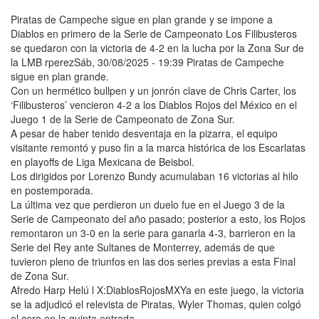
Piratas de Campeche sigue en plan grande y se impone a
Diablos en primero de la Serie de Campeonato Los Filibusteros
se quedaron con la victoria de 4-2 en la lucha por la Zona Sur de
la LMB rperezSáb, 30/08/2025 - 19:39 Piratas de Campeche
sigue en plan grande.
Con un hermético bullpen y un jonrón clave de Chris Carter, los
‘Filibusteros’ vencieron 4-2 a los Diablos Rojos del México en el
Juego 1 de la Serie de Campeonato de Zona Sur.
A pesar de haber tenido desventaja en la pizarra, el equipo
visitante remontó y puso fin a la marca histórica de los Escarlatas
en playoffs de Liga Mexicana de Beisbol.
Los dirigidos por Lorenzo Bundy acumulaban 16 victorias al hilo
en postemporada.
La última vez que perdieron un duelo fue en el Juego 3 de la
Serie de Campeonato del año pasado; posterior a esto, los Rojos
remontaron un 3-0 en la serie para ganarla 4-3, barrieron en la
Serie del Rey ante Sultanes de Monterrey, además de que
tuvieron pleno de triunfos en las dos series previas a esta Final
de Zona Sur.
Afredo Harp Helú l X:DiablosRojosMXYa en este juego, la victoria
se la adjudicó el relevista de Piratas, Wyler Thomas, quien colgó
el cero en la quinta entrada.