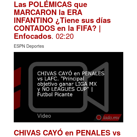
Las POLÉMICAS que
MARCARON la ERA
INFANTINO ¿Tiene sus días
CONTADOS en la FIFA? |
. 02:20
Enfocados
ESPN Deportes
CHIVAS CAYÓ en PENALES vs