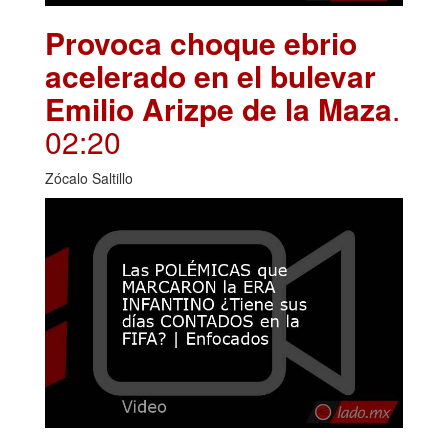
Provoca choque ebrio
acelerado en el bulevar
Emilio Arizpe de la Maza
.
02:20
Zócalo Saltillo