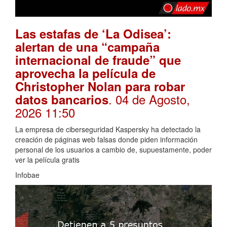
Las estafas de ‘La Odisea’:
alertan de una “campaña
internacional de fraude” que
aprovecha la película de
Christopher Nolan para robar
. 04 de Agosto,
datos bancarios
2026 11:50
La empresa de ciberseguridad Kaspersky ha detectado la
creación de páginas web falsas donde piden información
personal de los usuarios a cambio de, supuestamente, poder
ver la película gratis
Infobae