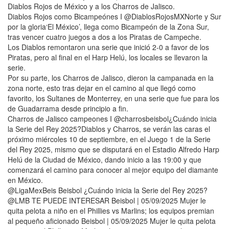
Diablos Rojos de México y a los Charros de Jalisco.
Diablos Rojos como Bicampeónes I @DiablosRojosMXNorte y Sur
por la gloria‘El México’, llega como Bicampeón de la Zona Sur,
tras vencer cuatro juegos a dos a los Piratas de Campeche.
Los Diablos remontaron una serie que inició 2-0 a favor de los
Piratas, pero al final en el Harp Helú, los locales se llevaron la
serie.
Por su parte, los Charros de Jalisco, dieron la campanada en la
zona norte, esto tras dejar en el camino al que llegó como
favorito, los Sultanes de Monterrey, en una serie que fue para los
de Guadarrama desde principio a fin.
Charros de Jalisco campeones I @charrosbeisbol¿Cuándo inicia
la Serie del Rey 2025?Diablos y Charros, se verán las caras el
próximo miércoles 10 de septiembre, en el Juego 1 de la Serie
del Rey 2025, mismo que se disputará en el Estadio Alfredo Harp
Helú de la Ciudad de México, dando inicio a las 19:00 y que
comenzará el camino para conocer al mejor equipo del diamante
en México.
@LigaMexBeis Beisbol ¿Cuándo inicia la Serie del Rey 2025?
@LMB TE PUEDE INTERESAR Beisbol | 05/09/2025 Mujer le
quita pelota a niño en el Phillies vs Marlins; los equipos premian
al pequeño aficionado Beisbol | 05/09/2025 Mujer le quita pelota