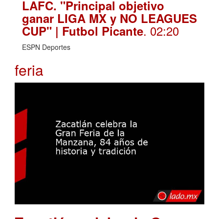
LAFC. "Principal objetivo
ganar LIGA MX y NO LEAGUES
. 02:20
CUP" | Futbol Picante
ESPN Deportes
feria