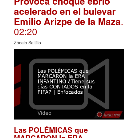
Provoca choque ebrio
acelerado en el bulevar
Emilio Arizpe de la Maza
.
02:20
Zócalo Saltillo
Las POLÉMICAS que
MARCARON la ERA