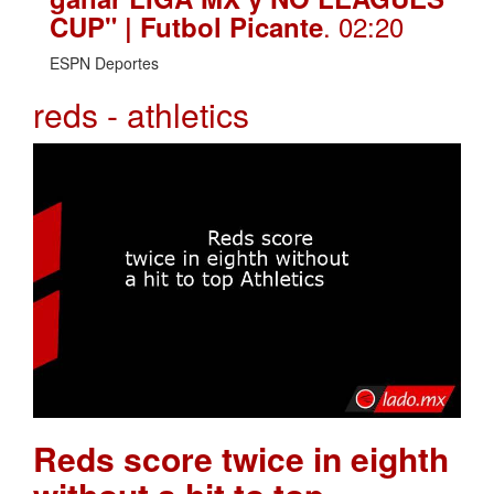
. 02:20
CUP" | Futbol Picante
ESPN Deportes
reds - athletics
Reds score twice in eighth