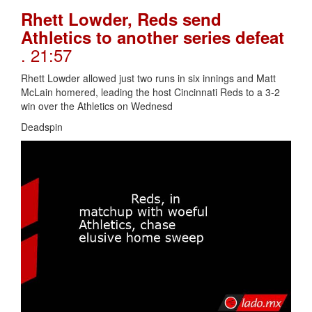
Rhett Lowder, Reds send
Athletics to another series defeat
. 21:57
Rhett Lowder allowed just two runs in six innings and Matt
McLain homered, leading the host Cincinnati Reds to a 3-2
win over the Athletics on Wednesd
Deadspin