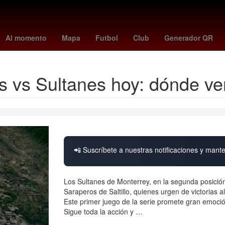
pago beca rita cetina primaria
Guillermo Almada
Pago
Españ
Al momento
Mapa
Futbol
Club
Generador QR
s vs Sultanes hoy: dónde v
📲 Suscríbete a nuestras notificaciones y mante
Los Sultanes de Monterrey, en la segunda posición
Saraperos de Saltillo, quienes urgen de victorias
Este primer juego de la serie promete gran emoció
Sigue toda la acción y …