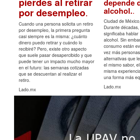
pierdes al retirar
depende d
.
alcohol.
por desempleo
.
Ciudad de México,
Cuando una persona solicita un retiro
Durante décadas, 
por desempleo, la primera pregunta
significaba hablar
casi siempre es la misma: ¿cuánto
alcohol. Sin embar
dinero puedo retirar y cuándo lo
consumo están ev
recibiré? Pero, existe otro aspecto
vez más personas
que suele pasar desapercibido y que
alternativas que l
puede tener un impacto mucho mayor
el mismo sabor, el
en el futuro: las semanas cotizadas
misma experiencia
que se descuentan al realizar el
una forma más equ
retiro.
Lado.mx
Lado.mx