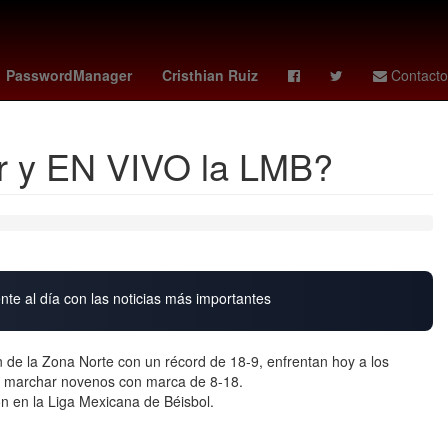
a
soborno
27 de marzo
amanda anisimova
PasswordManager
Cristhian Ruiz
Contacto
er y EN VIVO la LMB?
nte al día con las noticias más importantes
 de la Zona Norte con un récord de 18-9, enfrentan hoy a los
 al marchar novenos con marca de 8-18.
n en la Liga Mexicana de Béisbol.