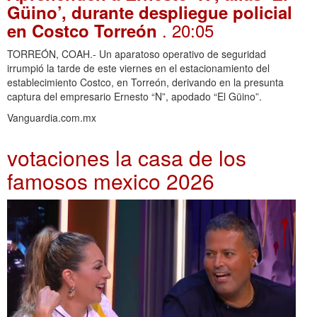
Güino’, durante despliegue policial
. 20:05
en Costco Torreón
TORREÓN, COAH.- Un aparatoso operativo de seguridad
irrumpió la tarde de este viernes en el estacionamiento del
establecimiento Costco, en Torreón, derivando en la presunta
captura del empresario Ernesto “N”, apodado “El Güino”.
Vanguardia.com.mx
votaciones la casa de los
famosos mexico 2026