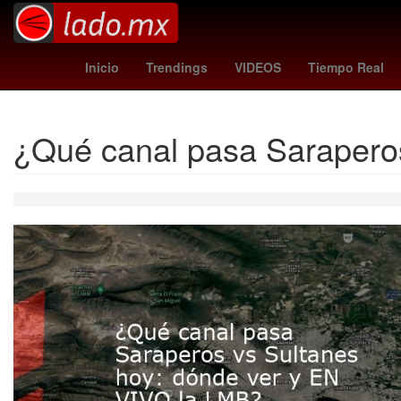
Dólar estadounidense
Aguascalientes
Twitch
Inicio
Trendings
VIDEOS
Tiempo Real
¿Qué canal pasa Sarapero