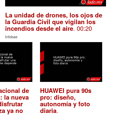
La unidad de drones, los ojos de
la Guardia Civil que vigilan los
. 00:20
incendios desde el aire
Infobae
acional de
HUAWEI pura 90s
: la nueva
pro: diseño,
isfrutar
autonomía y foto
.
za ya no
diaria