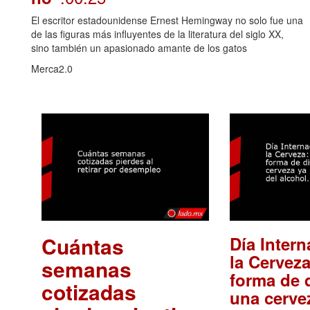
El escritor estadounidense Ernest Hemingway no solo fue una
de las figuras más influyentes de la literatura del siglo XX,
sino también un apasionado amante de los gatos
Merca2.0
Cuántas
Día Intern
la Cerveza
semanas
forma de d
cotizadas
una cerve