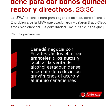
tiene para dar bonos quince
rector y directivos
. 23:36
La UPAV no tiene dinero para pagar a docentes, pero sí tiene pa
El problema de la UPAV que ocasionaron y dejaron tirado Claudi
antes bien empeora. La gobernadora Rocío Nahle, cada que […
Claudiaguerrero.mx