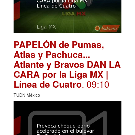
PAPELÓN de Pumas,
Atlas y Pachuca...
Atlante y Bravos DAN LA
CARA por la Liga MX |
Línea de Cuatro
. 09:10
TUDN México