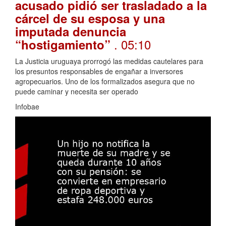
acusado pidió ser trasladado a la
cárcel de su esposa y una
imputada denuncia
. 05:10
“hostigamiento”
La Justicia uruguaya prorrogó las medidas cautelares para
los presuntos responsables de engañar a inversores
agropecuarios. Uno de los formalizados asegura que no
puede caminar y necesita ser operado
Infobae