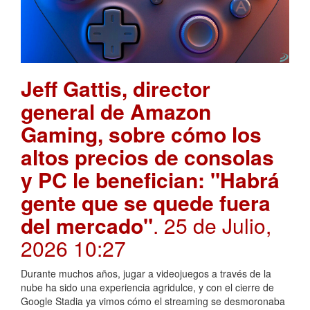
Jeff Gattis, director
general de Amazon
Gaming, sobre cómo los
altos precios de consolas
y PC le benefician: "Habrá
gente que se quede fuera
del mercado"
. 25 de Julio,
2026 10:27
Durante muchos años, jugar a videojuegos a través de la
nube ha sido una experiencia agridulce, y con el cierre de
Google Stadia ya vimos cómo el streaming se desmoronaba