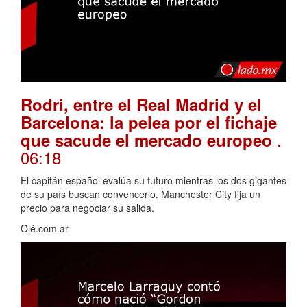
Rodri, entre el Real Madrid y el
Barcelona: la pelea por el fichaje
.
que sacude el mercado europeo
06:18
El capitán español evalúa su futuro mientras los dos gigantes
de su país buscan convencerlo. Manchester City fija un
precio para negociar su salida.
Olé.com.ar