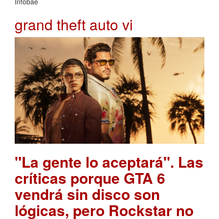
Infobae
grand theft auto vi
"La gente lo aceptará". Las
críticas porque GTA 6
vendrá sin disco son
lógicas, pero Rockstar no