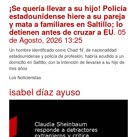
¡Se quería llevar a su hijo! Policía
estadounidense hiere a su pareja
y mata a familiares en Saltillo; lo
. 05
detienen antes de cruzar a EU
de Agosto, 2026 13:25
Un hombre identificado como Chad ‘N’, de nacionalidad
estadounidense y policía de profesión, habría acudido a un
domicilio en Saltillo, con la intención de llevarse a su hijo de
tres años
Los Noticieristas
isabel díaz ayuso