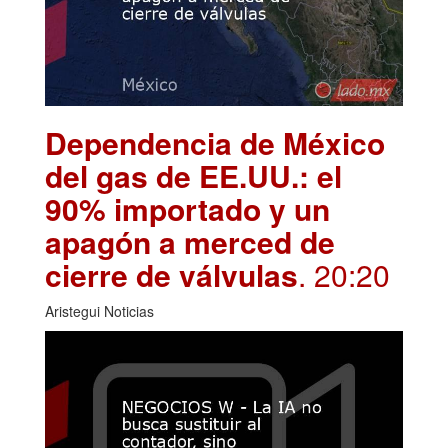
Dependencia de México
del gas de EE.UU.: el
90% importado y un
apagón a merced de
cierre de válvulas
. 20:20
Aristegui Noticias