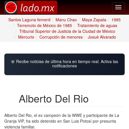
Toggl
navig
Santos Laguna femenil
Manu Chao
Maya Zapata
1985
Terremoto de México de 1985
Tratamiento de aguas
Tribunal Superior de Justicia de la Ciudad de México
Mercurio
Corrupción de menores
Josué Alvarado
🚨 Recibe noticias de última hora en tiempo real. Activa las
notificaciones
Alberto Del Rio
Alberto Del Rio, el ex campeón de la WWE y participante de La
Granja VIP, ha sido detenido en San Luis Potosí por presunta
violencia familiar.