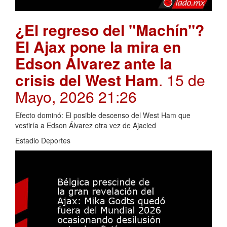
¿El regreso del "Machín"?
El Ajax pone la mira en
Edson Álvarez ante la
crisis del West Ham
. 15 de
Mayo, 2026 21:26
Efecto dominó: El posible descenso del West Ham que
vestiría a Edson Álvarez otra vez de Ajacied
Estadio Deportes