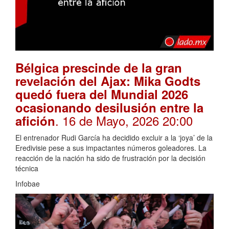
Bélgica prescinde de la gran
revelación del Ajax: Mika Godts
quedó fuera del Mundial 2026
ocasionando desilusión entre la
. 16 de Mayo, 2026 20:00
afición
El entrenador Rudi García ha decidido excluir a la ‘joya’ de la
Eredivisie pese a sus impactantes números goleadores. La
reacción de la nación ha sido de frustración por la decisión
técnica
Infobae