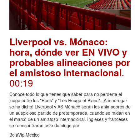
Liverpool vs. Mónaco:
hora, dónde ver EN VIVO y
probables alineaciones por
el amistoso internacional
.
00:19
Conoce todo lo que tienes que saber para no perderte el
juego entre los "Reds" y "Les Rouge et Blanc". ¡A madrugar
se ha dicho! Liverpool y AS Mónaco serán los animadores de
un auspicioso partido de pretemporada, cuando se midan en
el marco de un amistoso internacional. Ingleses y franceses
se reencontrarán este domingo por
BolaVip Mexico