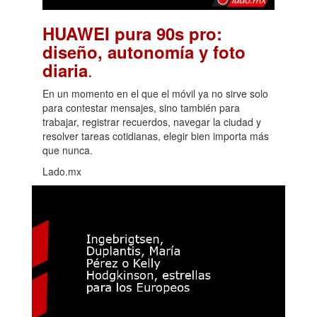
HUAWEI pura 90s pro:
diseño, autonomía y foto
.
diaria
En un momento en el que el móvil ya no sirve solo
para contestar mensajes, sino también para
trabajar, registrar recuerdos, navegar la ciudad y
resolver tareas cotidianas, elegir bien importa más
que nunca.
Lado.mx