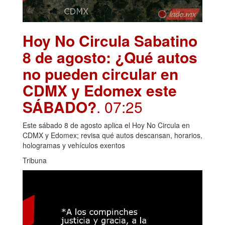
Hoy No Circula Sabatino
8 de agosto: ¿Qué autos
no pueden circular en
CDMX y Edomex este
SÁBADO?
. 07:25
Este sábado 8 de agosto aplica el Hoy No Circula en
CDMX y Edomex; revisa qué autos descansan, horarios,
hologramas y vehículos exentos
Tribuna