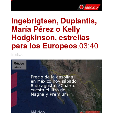
Ingebrigtsen, Duplantis,
María Pérez o Kelly
Hodgkinson, estrellas
para los Europeos
.03:40
Infobae