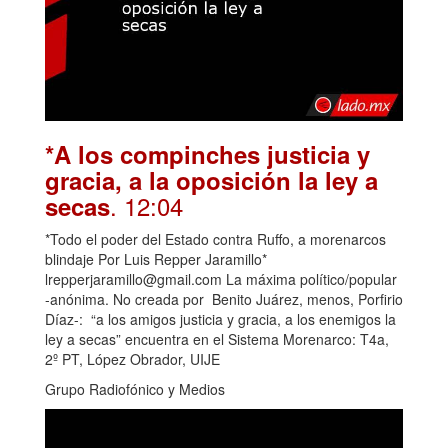
*A los compinches justicia y
gracia, a la oposición la ley a
. 12:04
secas
*Todo el poder del Estado contra Ruffo, a morenarcos
blindaje Por Luis Repper Jaramillo*
lrepperjaramillo@gmail.com La máxima político/popular
-anónima. No creada por Benito Juárez, menos, Porfirio
Díaz-: “a los amigos justicia y gracia, a los enemigos la
ley a secas” encuentra en el Sistema Morenarco: T4a,
2º PT, López Obrador, UIJE
Grupo Radiofónico y Medios