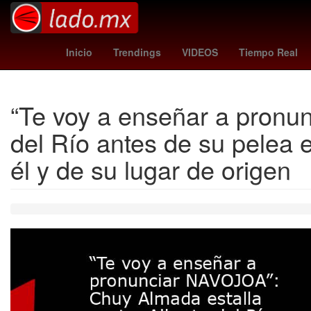
Madrid
leagues cup hoy
Brasil
Inicio
Trendings
VIDEOS
Tiempo Real
“Te voy a enseñar a pronu
del Río antes de su pelea 
él y de su lugar de origen