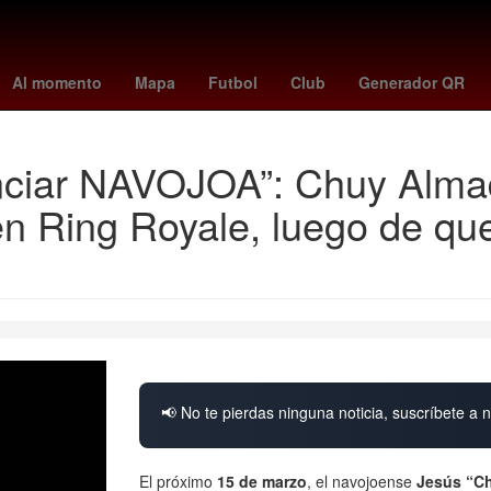
Star Wars
2024
scream 1
la casa de los famosos horario
burn
Al momento
Mapa
Futbol
Club
Generador QR
nciar NAVOJOA”: Chuy Almada
en Ring Royale, luego de que
📢 No te pierdas ninguna noticia, suscríbete a n
El próximo
15 de marzo
, el navojoense
Jesús “C