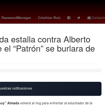
ley - leeds
Genética
Temporada
PasswordManager
Cristhian Ruiz
Contacto
 estalla contra Alberto
 el “Patrón” se burlara de
uestras notificaciones
huy” Almada
volverá al ring para enfrentar al exluchador de la