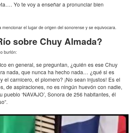
eta…. Yo te voy a enseñar a pronunciar bien
a mencionar el lugar de origen del sonorense y se equivocara.
 Río sobre Chuy Almada?
no burlón:
lico en general, se preguntan, ¿quién es ese Chuy
ara nada, que nunca ha hecho nada… ¿qué si es
y el carnicero, el plomero? ¡No sean injustos! Es el
, de aspiraciones, no es ningún huevón con nadie,
u pueblo ‘NAVAJO’, Sonora de 256 habitantes, él
so”.