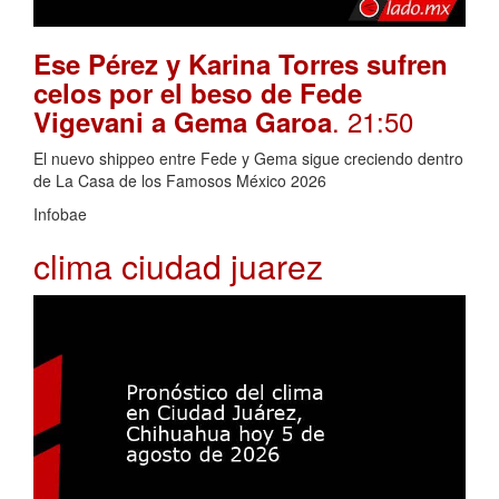
Ese Pérez y Karina Torres sufren
celos por el beso de Fede
. 21:50
Vigevani a Gema Garoa
El nuevo shippeo entre Fede y Gema sigue creciendo dentro
de La Casa de los Famosos México 2026
Infobae
clima ciudad juarez