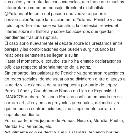
sus actos y enfrentar las consecuencias, una frase que muchos
interpretaron como un mensaje directo al exfutbolista.
@YuliannapUn tema del pasado que vuelve a generar
conversaciónAunque la relación entre Yulianna Peniche y José
Luis López terminó hace varios años, la confesión reavivó el
interés sobre su historia y sobre los acuerdos que quedan
pendientes tras una ruptura.
El caso abrió nuevamente el debate sobre los préstamos entre
parejas y las complicaciones que pueden surgir cuando las
relaciones sentimentales llegan a su fin.
Hasta el momento, el exfutbolista no ha emitido declaraciones
públicas respecto al señalamiento de la actriz.
Sin embargo, las palabras de Peniche ya generaron reacciones
en redes sociales, donde usuarios se dividieron entre el apoyo a
la actriz y la exigencia de una respuesta por parte de López.
Pareja López y Cuauhtémoc Blanco en Liga de Expansión I
IMAGO7Por ahora, Yulianna Peniche continúa enfocada en su
carrera artística y en sus proyectos personales, dejando claro
que no busca confrontaciones, sino simplemente cerrar un
capítulo pendiente.
Por su parte, el ex jugador de Pumas, Necaxa, Morelia, Puebla,
Mérida FC, Venados, etc.
Actualmente solo se dedica a él y su familia, teniendo breves