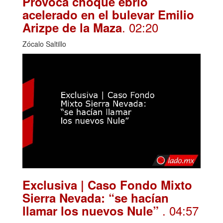
Provoca choque ebrio
acelerado en el bulevar Emilio
. 02:20
Arizpe de la Maza
Zócalo Saltillo
Exclusiva | Caso Fondo Mixto
Sierra Nevada: “se hacían
. 04:57
llamar los nuevos Nule”