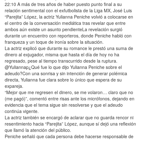
22:10 A más de tres años de haber puesto punto final a su
relación sentimental con el exfutbolista de la Liga MX, José Luis
“Parejita” López, la actriz Yulianna Peniche volvió a colocarse en
el centro de la conversación mediática tras revelar que entre
ambos aún existe un asunto pendienteLa revelación surgió
durante un encuentro con reporteros, donde Peniche habló con
franqueza y un toque de ironía sobre la situación.
La actriz explicó que durante su romance le prestó una suma de
dinero al exjugador, misma que hasta el día de hoy no ha
regresado, pese al tiempo transcurrido desde la ruptura.
@Yuliannap¿Qué fue lo que dijo Yulianna Peniche sobre el
adeudo?Con una sonrisa y sin intención de generar polémica
directa, Yulianna fue clara sobre lo único que espera de su
expareja.
“Mejor que me regresen el dinero, se me volaron… claro que no
(me pagó)”, comentó entre risas ante los micrófonos, dejando en
evidencia que el tema sigue sin resolverse y que el adeudo
continúa vigente.
La actriz también se encargó de aclarar que no guarda rencor ni
resentimiento hacia “Parejita” López, aunque sí dejó una reflexión
que llamó la atención del público.
Peniche señaló que cada persona debe hacerse responsable de