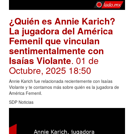
¿Quién es Annie Karich?
La jugadora del América
Femenil que vinculan
sentimentalmente con
Isaías Violante
. 01 de
Octubre, 2025 18:50
Annie Karich fue relacionada recientemente con Isaías
Violante y te contamos más sobre quién es la jugadora de
América Femenil.
SDP Noticias