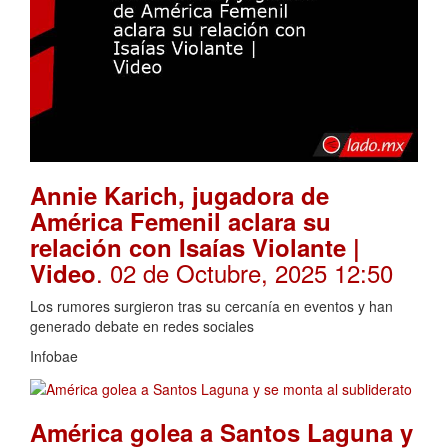
Annie Karich, jugadora de
América Femenil aclara su
relación con Isaías Violante |
. 02 de Octubre, 2025 12:50
Video
Los rumores surgieron tras su cercanía en eventos y han
generado debate en redes sociales
Infobae
América golea a Santos Laguna y