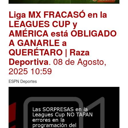
Liga MX FRACASÓ en la
LEAGUES CUP y
AMÉRICA está OBLIGADO
A GANARLE a
QUERÉTARO | Raza
Deportiva
. 08 de Agosto,
2025 10:59
ESPN Deportes