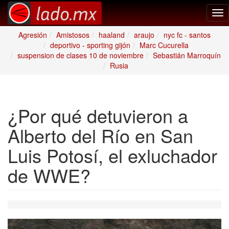
Tog
nav
Agresión
Amistosos
haaland
araujo
nyc fc - santos
deportivo - sporting gijón
Marc Cucurella
suspension de clases 10 de noviembre
Sebastián Marroquín
Rusia
¿Por qué detuvieron a
Alberto del Río en San
Luis Potosí, el exluchador
de WWE?