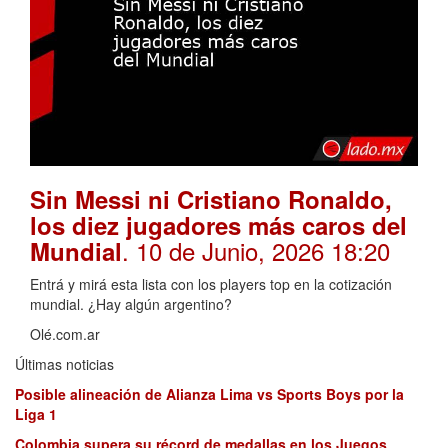
Sin Messi ni Cristiano Ronaldo,
los diez jugadores más caros del
. 10 de Junio, 2026 18:20
Mundial
Entrá y mirá esta lista con los players top en la cotización
mundial. ¿Hay algún argentino?
Olé.com.ar
Últimas noticias
Posible alineación de Alianza Lima vs Sports Boys por la
Liga 1
Colombia supera su récord de medallas en los Juegos