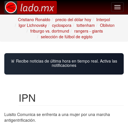
Toggl
navig
Cristiano Ronaldo
precio del dólar hoy
Interpol
Igor Lichnovsky
cyclospora
tottenham
Oblivion
friburgo vs. dortmund
rangers - giants
selección de fútbol de egipto
🚨 Recibe noticias de última hora en tiempo real. Activa las
notificaciones
IPN
Luisito Comunica se enfrenta a una mujer por una marcha
antigentrificación.