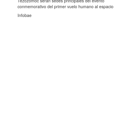
Tezozómoc serán sedes principales del evento
conmemorativo del primer vuelo humano al espacio
Infobae