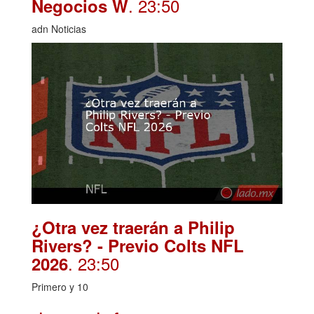
. 23:50
Negocios W
adn Noticias
¿Otra vez traerán a Philip
Rivers? - Previo Colts NFL
. 23:50
2026
Primero y 10