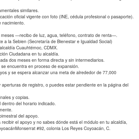
amentales similares.
ción oficial vigente con foto (INE, cédula profesional o pasaporte).
e nacimiento.
meses —recibo de luz, agua, teléfono, contrato de renta—.
a la Sebien (Secretaría de Bienestar e Igualdad Social)
, alcaldía Cuauhtémoc, CDMX.
ción Ciudadana en tu alcaldía.
cada dos meses en forma directa y sin intermediarios.
y se encuentra en proceso de expansión.
os y se espera alcanzar una meta de alrededor de 77,000
aperturas de registro, o puedes estar pendiente en la página del
nales y copias.
dentro del horario indicado.
amente.
bimestral del apoyo.
 recibir el apoyo y no sabes dónde está el módulo en tu alcaldía,
CoyoacánMonserrat #92, colonia Los Reyes Coyoacán, C.