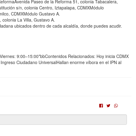
ormaAvenida Paseo de la Reforma 51, colonia Tabacalera,
itución s/n, colonia Centro, Iztapalapa, CDMXMódulo
himilco, CDMXMódulo Gustavo A.
 colonia La Villa, Gustavo A.
dadana ubicados dentro de cada alcaldía, donde puedes acudir.
0Viernes: 9:00–15:00*bbContenidos Relacionados: Hoy inicia CDMX
Ingreso Ciudadano UniversalHallan enorme víbora en el IPN al