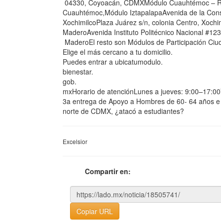
04330, Coyoacán, CDMXMódulo Cuauhtémoc – Ref
Cuauhtémoc,Módulo IztapalapaAvenida de la Const
XochimilcoPlaza Juárez s/n, colonia Centro, Xoc
MaderoAvenida Instituto Politécnico Nacional #123,
MaderoEl resto son Módulos de Participación Ciu
Elige el más cercano a tu domicilio.
Puedes entrar a ubicatumodulo.
bienestar.
gob.
mxHorario de atenciónLunes a jueves: 9:00–17:0
3a entrega de Apoyo a Hombres de 60- 64 años e 
norte de CDMX, ¿atacó a estudiantes?
Excelsior
Compartir en:
Copiar URL