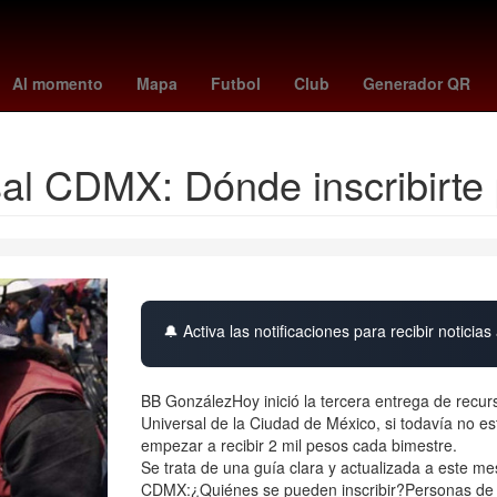
España
presidente de la suprema corte de justicia de la nación
Al momento
Mapa
Futbol
Club
Generador QR
l CDMX: Dónde inscribirte p
🔔 Activa las notificaciones para recibir noticias 
BB GonzálezHoy inició la tercera entrega de recur
Universal de la Ciudad de México, si todavía no es
empezar a recibir 2 mil pesos cada bimestre.
Se trata de una guía clara y actualizada a este me
CDMX:¿Quiénes se pueden inscribir?Personas de e