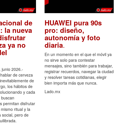
acional de
HUAWEI pura 90s
: la nueva
pro: diseño,
isfrutar
autonomía y foto
.
za ya no
diaria
el
En un momento en el que el móvil ya
no sirve solo para contestar
mensajes, sino también para trabajar,
 junio 2026.-
registrar recuerdos, navegar la ciudad
hablar de cerveza
y resolver tareas cotidianas, elegir
 inevitablemente de
bien importa más que nunca.
go, los hábitos de
Lado.mx
olucionando y cada
 buscan
es permitan disfrutar
 mismo ritual y la
 social, pero de
ilibrada.