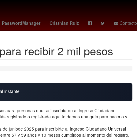
hugo camberos
2024
sabalenka
Rafael Caro Quintero
PasswordManager
Cristhian Ruiz
Contacto
ara recibir 2 mil pesos
al instante
sos para personas que se inscribieron al Ingreso Ciudadano
tás registrado o registrada aquí te damos una guía para hacerlo y
s de juniode 2025 para inscribirte al Ingreso Ciudadano Universal
ntre 57 y 59 años y 10 meses cumplidos al momento del registro.