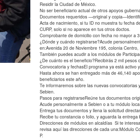
Residir la Ciudad de México.
No ser beneficiario actual de otros apoyos gubern
Documentos requeridos —original y copia—Identifica
Acta de nacimiento, si tu ID no muestra tu fecha d
CURP, solo si no aparece en tus otros doctos.
Comprobante de domicilio con fecha no mayor a 3 
¿Dónde y cuándo registrarse?Acude personalmente 
en:Avenida 20 de Noviembre 195, colonia Centro
También puedes acudir a los módulos de Participa
¿De cuánto es el beneficio?Recibirás 2 mil pesos 
Convocatoria y fechasEl programa ya está activo 
Hasta ahora se han entregado más de 46,140 apoy
beneficiarios este año.
Te informaremos sobre las nuevas convocatorias y 
Sebien.
Pasos para registrarseReúne tus documentos origi
Acude personalmente a Sebien o a tu módulo local 
Entrega tus documentos y llena la solicitud direct
Recibe tu constancia o folio, y aguarda la entrega 
Direcciones de módulos en alcaldías Si te interesa
revisa aquí las direcciones de cada una:Módulo 
P.