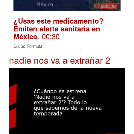
¿Usas este medicamento?
Emiten alerta sanitaria en
. 00:30
México
Grupo Fórmula
nadie nos va a extrañar 2