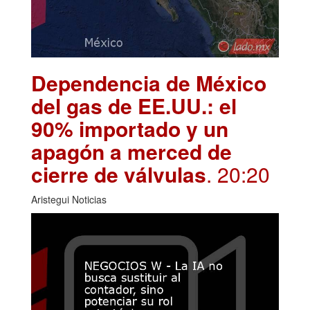
Dependencia de México
del gas de EE.UU.: el
90% importado y un
apagón a merced de
cierre de válvulas
. 20:20
Aristegui Noticias