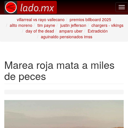
Tog
nav
villarreal vs rayo vallecano
premios billboard 2025
alito moreno
tim payne
justin jefferson
chargers - vikings
day of the dead
amparo uber
Extradición
aguinaldo pensionados imss
Marea roja mata a miles
de peces