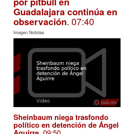
por pitbull en
Guadalajara continúa en
observación
. 07:40
Imagen Noticias
Sheinbaum niega trasfondo
político en detención de Ángel
. 09:50
Aguirre