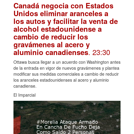
Canadá negocia con Estados
Unidos eliminar aranceles a
los autos y facilitar la venta de
alcohol estadounidense a
cambio de reducir los
gravámenes al acero y
. 23:30
aluminio canadienses
Ottawa busca llegar a un acuerdo con Washington antes
de la entrada en vigor de nuevos gravámenes y plantea
modificar sus medidas comerciales a cambio de reducir
los aranceles estadounidenses al acero y aluminio
canadiense.
El Imparcial