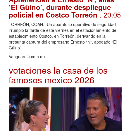
‘El Güino’, durante despliegue
. 20:05
policial en Costco Torreón
TORREÓN, COAH.- Un aparatoso operativo de seguridad
irrumpió la tarde de este viernes en el estacionamiento del
establecimiento Costco, en Torreón, derivando en la
presunta captura del empresario Ernesto “N”, apodado “El
Güino”.
Vanguardia.com.mx
votaciones la casa de los
famosos mexico 2026