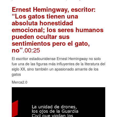
Ernest Hemingway, escritor:
“Los gatos tienen una
absoluta honestidad
emocional; los seres humanos
pueden ocultar sus
sentimientos pero el gato,
.00:25
no”
El escritor estadounidense Ernest Hemingway no solo
fue una de las figuras más influyentes de la literatura del
siglo XX, sino también un apasionado amante de los
gatos
Merca2.0