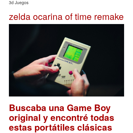
3d Juegos
zelda ocarina of time remake
Buscaba una Game Boy
original y encontré todas
estas portátiles clásicas