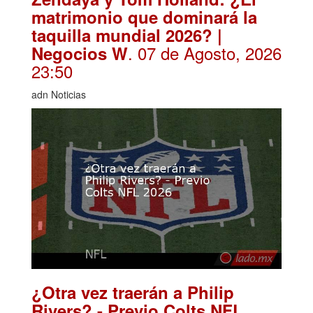
matrimonio que dominará la
taquilla mundial 2026? |
. 07 de Agosto, 2026
Negocios W
23:50
adn Noticias
¿Otra vez traerán a Philip
Rivers? - Previo Colts NFL