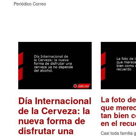
Periódico Correo
Día Internacional
La foto de
que merec
de la Cerveza: la
tan bien 
nueva forma de
en el rec
disfrutar una
Casi toda familia 