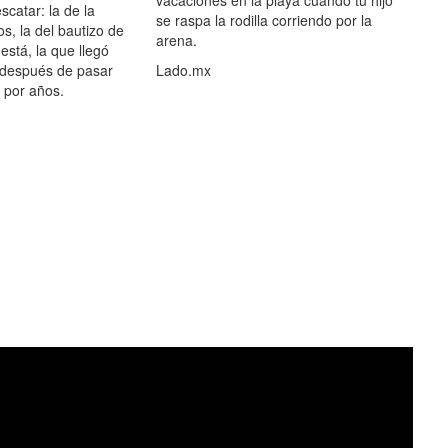
vacaciones en la playa cuando tu hijo
scatar: la de la
se raspa la rodilla corriendo por la
s, la del bautizo de
arena.
está, la que llegó
 después de pasar
Lado.mx
por años.