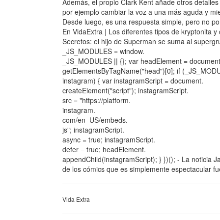
Además, el propio Clark Kent añade otros detalles
por ejemplo cambiar la voz a una más aguda y mie
Desde luego, es una respuesta simple, pero no por 
En VidaExtra | Los diferentes tipos de kryptonita
Secretos: el hijo de Superman se suma al supergr
_JS_MODULES = window.
_JS_MODULES || {}; var headElement = document
getElementsByTagName("head")[0]; if (_JS_MOD
instagram) { var instagramScript = document.
createElement("script"); instagramScript.
src = "https://platform.
instagram.
com/en_US/embeds.
js"; instagramScript.
async = true; instagramScript.
defer = true; headElement.
appendChild(instagramScript); } })(); - La noticia
de los cómics que es simplemente espectacular fue
Vida Extra