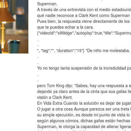
Superman.
A través de una entrevista con el medio estadouni
qué nadie reconoce a Clark Kent como Superman p
Pues bien, la respuesta viene directamente de los
que te puedes echar a la cara.
{"videoId":"x9l9dge","autoplay":true,"title":"Super
.
.
", "tag":"", "duration":"15"} "De niño me molestaba.
.
.
Yo no tengo tanta suspensión de la incredulidad p
.
.
pero Tom King dijo: "Sabes, hay una respuesta a e
dejando ya claro antes de la cinta que sus gafas 
visión a Clark Kent.
En Vida Extra Cuando la solución es dejar de juga
O jugar a otra cosa Aunque parezca ser una treta ba
su simple ejecución, es desde mi punto de vista lo
según algunos cómics, dichas gafas están hechas d
Superman, le otorga la capacidad de alterar liger