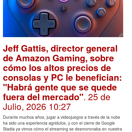
Jeff Gattis, director general
de Amazon Gaming, sobre
cómo los altos precios de
consolas y PC le benefician:
"Habrá gente que se quede
fuera del mercado"
. 25 de
Julio, 2026 10:27
Durante muchos años, jugar a videojuegos a través de la nube
ha sido una experiencia agridulce, y con el cierre de Google
Stadia ya vimos cómo el streaming se desmoronaba en nuestra