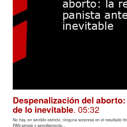
Despenalización del aborto: 
de lo inevitable
. 05:32
No hay, en sentido estricto, ninguna sorpresa en el resultado fin
PAN simple y sencillamente...