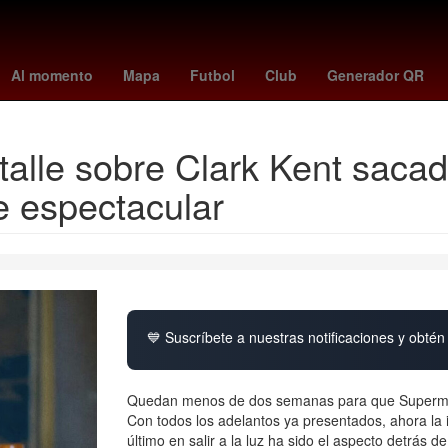
ima CDMX hoy
España
arsenal crystal palace
Digitalización
Pa
Al momento
Mapa
Futbol
Club
Generador QR
alle sobre Clark Kent sacad
 espectacular
💙 Suscríbete a nuestras notificaciones y obtén 
Quedan menos de dos semanas para que Superman 
Con todos los adelantos ya presentados, ahora la i
último en salir a la luz ha sido el aspecto detrás 