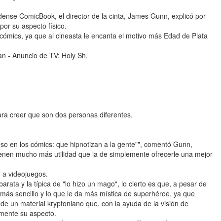
dense ComicBook, el director de la cinta, James Gunn, explicó por
or su aspecto físico.
 cómics, ya que al cineasta le encanta el motivo más Edad de Plata
man - Anuncio de TV: Holy Sh.
ara creer que son dos personas diferentes.
so en los cómics: que hipnotizan a la gente"", comentó Gunn,
tienen mucho más utilidad que la de simplemente ofrecerle una mejor
r a videojuegos.
rata y la típica de "lo hizo un mago", lo cierto es que, a pesar de
 más sencillo y lo que le da más mística de superhéroe, ya que
e un material kryptoniano que, con la ayuda de la visión de
amente su aspecto.