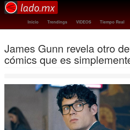
Miguel Herrera
HBO
rodri
Cl
Inicio
Trendings
VIDEOS
Tiempo Real
James Gunn revela otro det
cómics que es simplemente