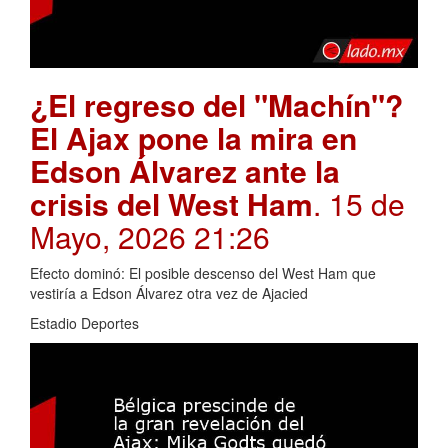
¿El regreso del "Machín"?
El Ajax pone la mira en
Edson Álvarez ante la
crisis del West Ham
. 15 de
Mayo, 2026 21:26
Efecto dominó: El posible descenso del West Ham que
vestiría a Edson Álvarez otra vez de Ajacied
Estadio Deportes