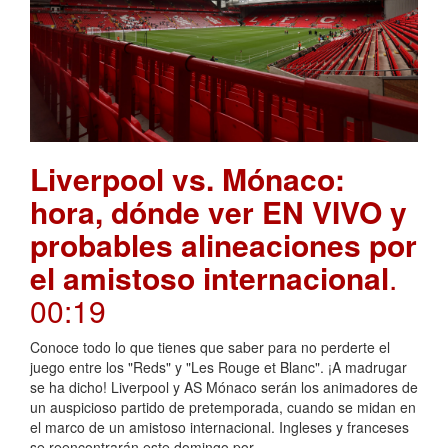
Liverpool vs. Mónaco:
hora, dónde ver EN VIVO y
probables alineaciones por
el amistoso internacional
.
00:19
Conoce todo lo que tienes que saber para no perderte el
juego entre los "Reds" y "Les Rouge et Blanc". ¡A madrugar
se ha dicho! Liverpool y AS Mónaco serán los animadores de
un auspicioso partido de pretemporada, cuando se midan en
el marco de un amistoso internacional. Ingleses y franceses
se reencontrarán este domingo por