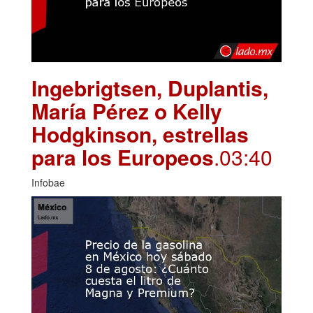
Ingebrigtsen, Duplantis,
María Pérez o Kelly
Hodgkinson, estrellas
para los Europeos
.03:40
Infobae