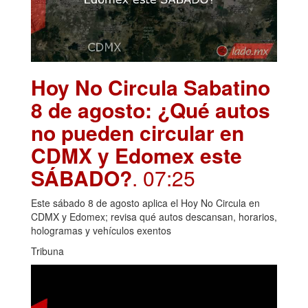
Hoy No Circula Sabatino
8 de agosto: ¿Qué autos
no pueden circular en
CDMX y Edomex este
SÁBADO?
. 07:25
Este sábado 8 de agosto aplica el Hoy No Circula en
CDMX y Edomex; revisa qué autos descansan, horarios,
hologramas y vehículos exentos
Tribuna