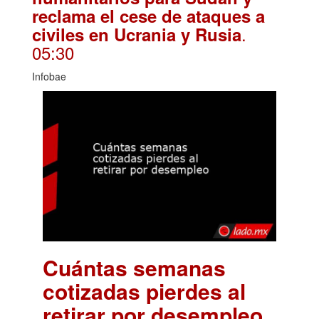
reclama el cese de ataques a
.
civiles en Ucrania y Rusia
05:30
Infobae
Cuántas semanas
cotizadas pierdes al
retirar por desempleo
.