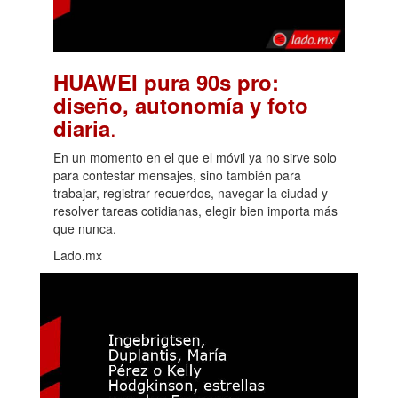
HUAWEI pura 90s pro:
diseño, autonomía y foto
.
diaria
En un momento en el que el móvil ya no sirve solo
para contestar mensajes, sino también para
trabajar, registrar recuerdos, navegar la ciudad y
resolver tareas cotidianas, elegir bien importa más
que nunca.
Lado.mx