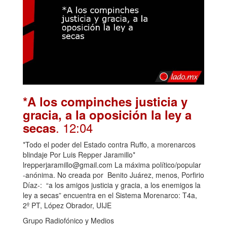
*A los compinches justicia y
gracia, a la oposición la ley a
. 12:04
secas
*Todo el poder del Estado contra Ruffo, a morenarcos
blindaje Por Luis Repper Jaramillo*
lrepperjaramillo@gmail.com La máxima político/popular
-anónima. No creada por Benito Juárez, menos, Porfirio
Díaz-: “a los amigos justicia y gracia, a los enemigos la
ley a secas” encuentra en el Sistema Morenarco: T4a,
2º PT, López Obrador, UIJE
Grupo Radiofónico y Medios