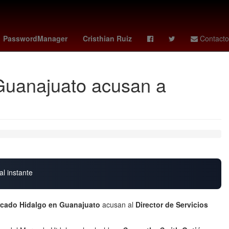
g Haaland
erling haland
Odontología
halaand
marta kostiuk
PasswordManager
Cristhian Ruiz
Contacto
 Guanajuato acusan a
al instante
cado Hidalgo en Guanajuato
acusan al
Director de Servicios