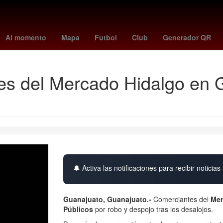
francia vs marruecos 2022
agencia estatal de meteorología
Erlin
Al momento
Mapa
Futbol
Club
Generador QR
tes del Mercado Hidalgo en
🔔 Activa las notificaciones para recibir noticias 
Guanajuato, Guanajuato.-
Comerciantes del
Mer
Públicos
por robo y despojo tras los desalojos.