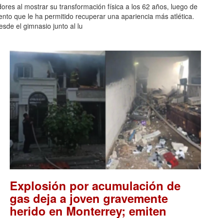
ores al mostrar su transformación física a los 62 años, luego de
ento que le ha permitido recuperar una apariencia más atlética.
sde el gimnasio junto al lu
Explosión por acumulación de
gas deja a joven gravemente
herido en Monterrey; emiten