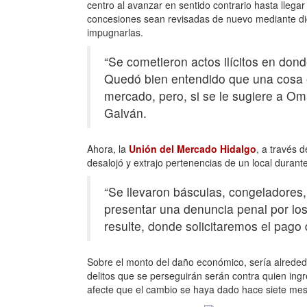
centro al avanzar en sentido contrario hasta llega
concesiones sean revisadas de nuevo mediante di
impugnarlas.
“Se cometieron actos ilícitos en dond
Quedó bien entendido que una cosa es
mercado, pero, si se le sugiere a O
Galván.
Ahora, la
Unión del Mercado Hidalgo
, a través 
desalojó y extrajo pertenencias de un local duran
“Se llevaron básculas, congeladores,
presentar una denuncia penal por los
resulte, donde solicitaremos el pago d
Sobre el monto del daño económico, sería alrede
delitos que se perseguirán serán contra quien ingr
afecte que el cambio se haya dado hace siete mes