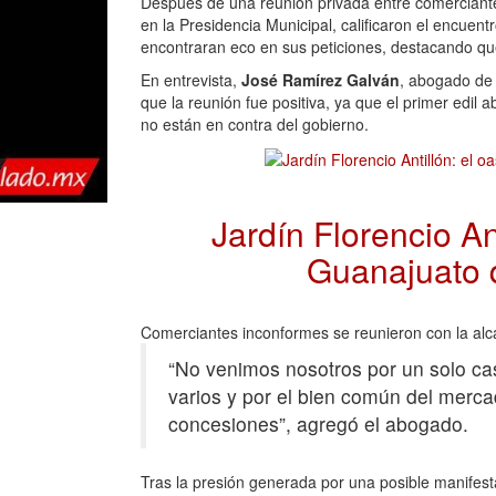
Después de una reunión privada entre comerciant
en la Presidencia Municipal, calificaron el encuent
encontraran eco en sus peticiones, destacando que
En entrevista,
José Ramírez Galván
, abogado de
que la reunión fue positiva, ya que el primer edil 
no están en contra del gobierno.
Jardín Florencio An
Guanajuato 
Comerciantes inconformes se reunieron con la alc
“No venimos nosotros por un solo cas
varios y por el bien común del merca
concesiones”, agregó el abogado.
Tras la presión generada por una posible manifesta