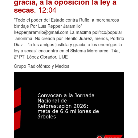
gracia, a la oposición la ley a
. 12:04
secas
*Todo el poder del Estado contra Ruffo, a morenarcos
blindaje Por Luis Repper Jaramillo*
lrepperjaramillo@gmail.com La máxima político/popular
-anónima. No creada por Benito Juárez, menos, Porfirio
Díaz-: “a los amigos justicia y gracia, a los enemigos la
ley a secas” encuentra en el Sistema Morenarco: T4a,
2º PT, López Obrador, UIJE
Grupo Radiofónico y Medios