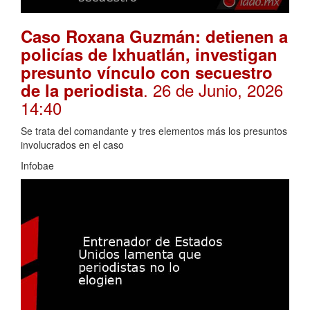
Caso Roxana Guzmán: detienen a
policías de Ixhuatlán, investigan
presunto vínculo con secuestro
. 26 de Junio, 2026
de la periodista
14:40
Se trata del comandante y tres elementos más los presuntos
involucrados en el caso
Infobae