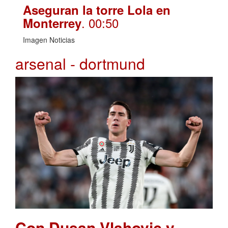
Aseguran la torre Lola en
. 00:50
Monterrey
Imagen Noticias
arsenal - dortmund
Con Dusan Vlahovic y