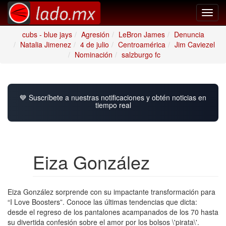
Toggl
navig
cubs - blue jays
Agresión
LeBron James
Denuncia
Natalia Jimenez
4 de julio
Centroamérica
Jim Caviezel
Nominación
salzburgo fc
💙 Suscríbete a nuestras notificaciones y obtén noticias en
tiempo real
Eiza González
Eiza González sorprende con su impactante transformación para
“I Love Boosters”. Conoce las últimas tendencias que dicta:
desde el regreso de los pantalones acampanados de los 70 hasta
su divertida confesión sobre el amor por los bolsos \'pirata\'.