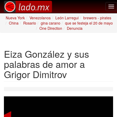
Tog
nav
Nueva York
Venezolanos
León Larregui
brewers - pirates
China
Rosario
gina carano
que se festeja el 20 de mayo
One Direction
Denuncia
Eiza González y sus
palabras de amor a
Grigor Dimitrov