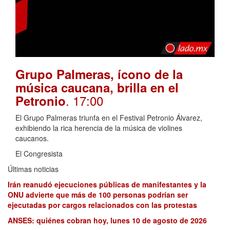
Grupo Palmeras, ícono de la
música caucana, brilla en el
. 17:00
Petronio
El Grupo Palmeras triunfa en el Festival Petronio Álvarez,
exhibiendo la rica herencia de la música de violines
caucanos.
El Congresista
Últimas noticias
Irán reanudó ejecuciones públicas de manifestantes y la
ONU advierte que más de 100 personas podrían ser
ejecutadas por cargos relacionados con las protestas
ANSES: quiénes cobran hoy, lunes 10 de agosto de 2026