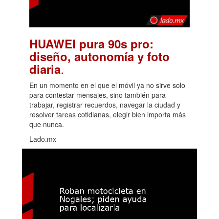
HUAWEI pura 90s pro:
diseño, autonomía y foto
.
diaria
En un momento en el que el móvil ya no sirve solo
para contestar mensajes, sino también para
trabajar, registrar recuerdos, navegar la ciudad y
resolver tareas cotidianas, elegir bien importa más
que nunca.
Lado.mx