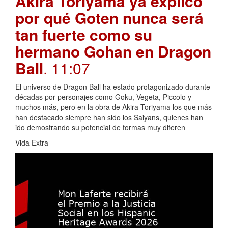
Akira Toriyama ya explicó
por qué Goten nunca será
tan fuerte como su
hermano Gohan en Dragon
Ball
. 11:07
El universo de Dragon Ball ha estado protagonizado durante
décadas por personajes como Goku, Vegeta, Piccolo y
muchos más, pero en la obra de Akira Toriyama los que más
han destacado siempre han sido los Saiyans, quienes han
ido demostrando su potencial de formas muy diferen
Vida Extra