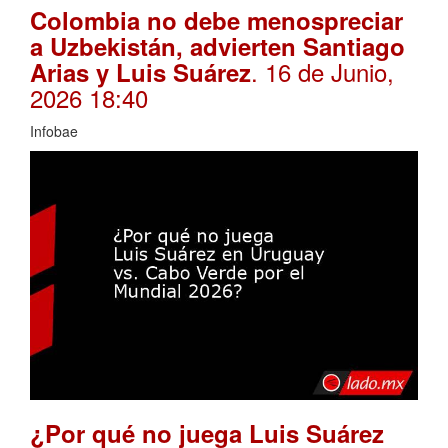
Colombia no debe menospreciar
a Uzbekistán, advierten Santiago
. 16 de Junio,
Arias y Luis Suárez
2026 18:40
Infobae
¿Por qué no juega Luis Suárez