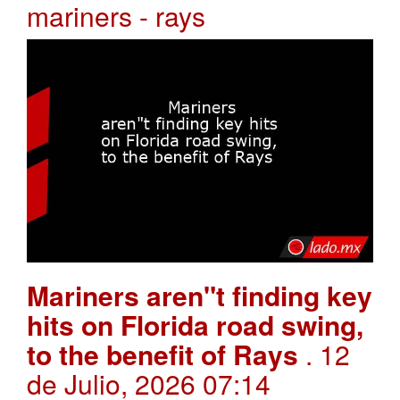
mariners - rays
Mariners aren"t finding key
hits on Florida road swing,
to the benefit of Rays
. 12
de Julio, 2026 07:14