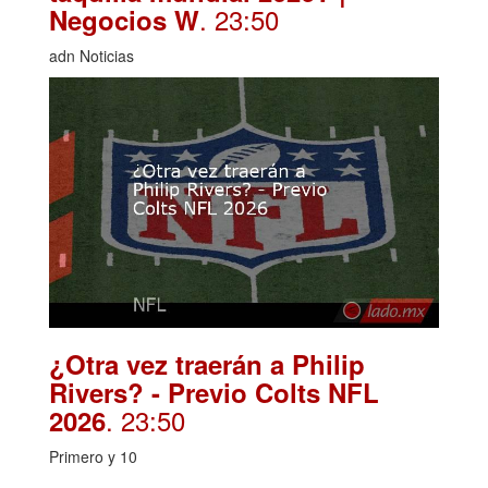
. 23:50
Negocios W
adn Noticias
¿Otra vez traerán a Philip
Rivers? - Previo Colts NFL
. 23:50
2026
Primero y 10