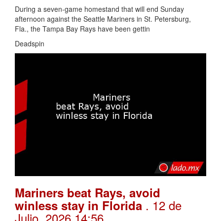
During a seven-game homestand that will end Sunday
afternoon against the Seattle Mariners in St. Petersburg,
Fla., the Tampa Bay Rays have been gettin
Deadspin
Mariners beat Rays, avoid
. 12 de
winless stay in Florida
Julio, 2026 14:56