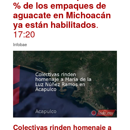
% de los empaques de
aguacate en Michoacán
ya están habilitados
.
17:20
Infobae
Colectivas rinden homenaje a