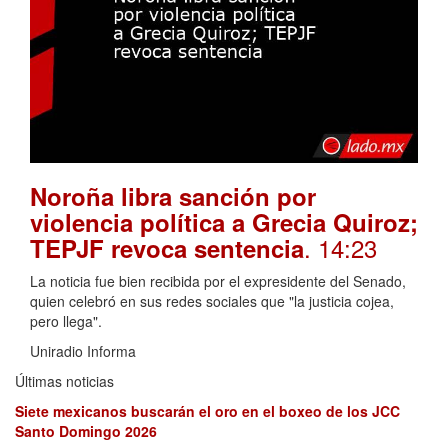
Noroña libra sanción por
violencia política a Grecia Quiroz;
. 14:23
TEPJF revoca sentencia
La noticia fue bien recibida por el expresidente del Senado,
quien celebró en sus redes sociales que "la justicia cojea,
pero llega".
Uniradio Informa
Últimas noticias
Siete mexicanos buscarán el oro en el boxeo de los JCC
Santo Domingo 2026