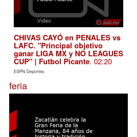
CHIVAS CAYÓ en PENALES vs
LAFC. "Principal objetivo
ganar LIGA MX y NO LEAGUES
. 02:20
CUP" | Futbol Picante
ESPN Deportes
feria