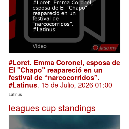
#Loret. Emma Coronel, esposa de
El "Chapo" reapareció en un
festival de “narcocorridos”.
. 15 de Julio, 2026 01:00
#Latinus
Latinus
leagues cup standings