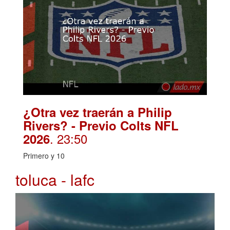
¿Otra vez traerán a Philip
Rivers? - Previo Colts NFL
. 23:50
2026
Primero y 10
toluca - lafc