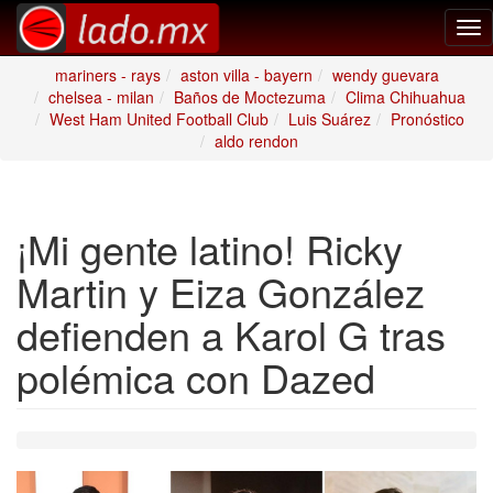
Tog
nav
mariners - rays
aston villa - bayern
wendy guevara
chelsea - milan
Baños de Moctezuma
Clima Chihuahua
West Ham United Football Club
Luis Suárez
Pronóstico
aldo rendon
¡Mi gente latino! Ricky
Martin y Eiza González
defienden a Karol G tras
polémica con Dazed