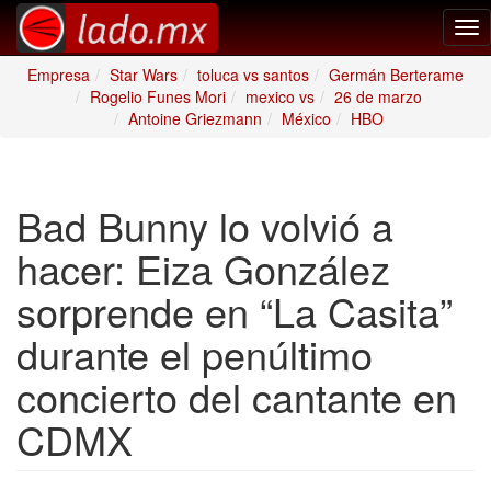
Tog
nav
Empresa
Star Wars
toluca vs santos
Germán Berterame
Rogelio Funes Mori
mexico vs
26 de marzo
Antoine Griezmann
México
HBO
Bad Bunny lo volvió a
hacer: Eiza González
sorprende en “La Casita”
durante el penúltimo
concierto del cantante en
CDMX