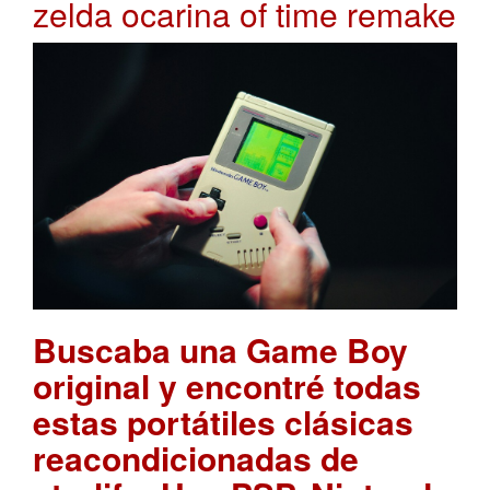
zelda ocarina of time remake
Buscaba una Game Boy
original y encontré todas
estas portátiles clásicas
reacondicionadas de