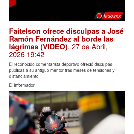
Faitelson ofrece disculpas a José
Ramón Fernández al borde las
. 27 de Abril,
lágrimas (VIDEO)
2026 19:42
El reconocido comentarista deportivo ofreció disculpas
públicas a su antiguo mentor tras meses de tensiones y
distanciamiento
El Informador