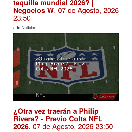
taquilla mundial 2026? |
. 07 de Agosto, 2026
Negocios W
23:50
adn Noticias
¿Otra vez traerán a Philip
Rivers? - Previo Colts NFL
. 07 de Agosto, 2026 23:50
2026